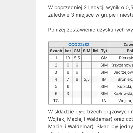
W poprzedniej 21 edycji wynik o 0,5
zaledwie 3 miejsce w grupie i nies
Poniżej zestawienie uzyskanych w
CCO22/S2
Zaw
Szach
kat
GM
SIM
IM
Tyt
Po
1
10
5,5
GM
Pierzak
2
9
6
SIM
Krzyżanows
3
8
6
SIM
Jędrzejow
4
7
6
5,5
IM
Broniek
5
6
SIM
Kubicki
6
3
SIM
Kozłowski
TC
IA
Wojnar,
W składzie było trzech brązowych 
Wojtek, Maciej i Waldemar) oraz cz
Maciej i Waldemar). Skład był jedny