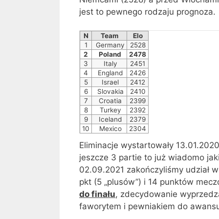
jest to pewnego rodzaju prognoza.
N
Team
Elo
1
Germany
2528
2
Poland
2478
3
Italy
2451
4
England
2426
5
Israel
2412
6
Slovakia
2410
7
Croatia
2399
8
Turkey
2392
9
Iceland
2379
10
Mexico
2304
Eliminacje wystartowały 13.01.2020
jeszcze 3 partie to już wiadomo jak
02.09.2021 zakończyliśmy udział w 
pkt (5 „plusów”) i 14 punktów mec
do finału
, zdecydowanie wyprzedza
faworytem i pewniakiem do awansu