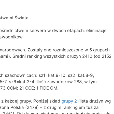
stwami Świata.
pośrednictwem serwera w dwóch etapach: eliminacje
 zawodników.
yn narodowych. Zostały one rozmieszczone w 5 grupach
nami). Średni ranking wszystkich drużyn 2410 (od 2152
ch szachownicach: sz1=kat.9-10, sz2=kat.8-9,
.5-7, sz6=kat.3-4. Ilość zawodników 288, w tym
; 73 CCM; 21 CCE; 1 FIDE GM.
z każdej grupy. Poniżej skład
grupy 2
(lista drużyn wg
czona Polska (2478) – z drugim rankingiem tuż za
(2451). Od dawna wiadomo, że rankingi nie grają, ale