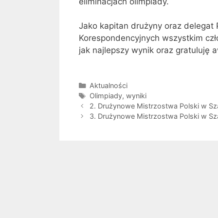
eliminacjach olimpiady.
Jako kapitan drużyny oraz delegat 
Korespondencyjnych wszystkim czło
jak najlepszy wynik oraz gratuluję 
Kategorie
Aktualności
Tagi
Olimpiady
,
wyniki
2. Drużynowe Mistrzostwa Polski w S
3. Drużynowe Mistrzostwa Polski w S