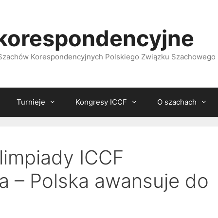
korespondencyjne
i Szachów Korespondencyjnych Polskiego Związku Szachowego
Turnieje
Kongresy ICCF
O szachach
Olimpiady ICCF
a – Polska awansuje do