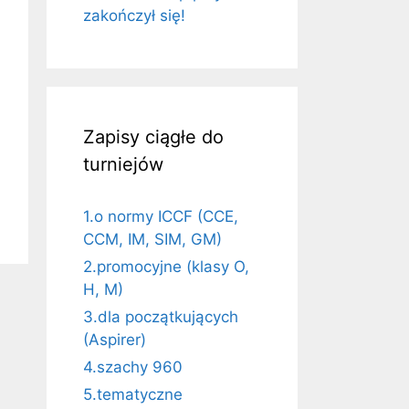
zakończył się!
Zapisy ciągłe do
turniejów
1.o normy ICCF (CCE,
CCM, IM, SIM, GM)
2.promocyjne (klasy O,
H, M)
3.dla początkujących
(Aspirer)
4.szachy 960
5.tematyczne