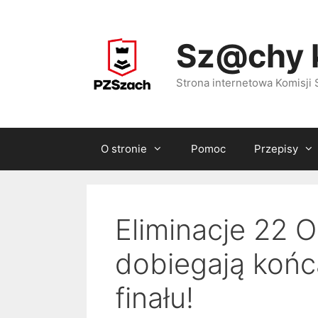
Przejdź
do
Sz@chy 
treści
Strona internetowa Komisj
O stronie
Pomoc
Przepisy
Eliminacje 22 
dobiegają końc
finału!