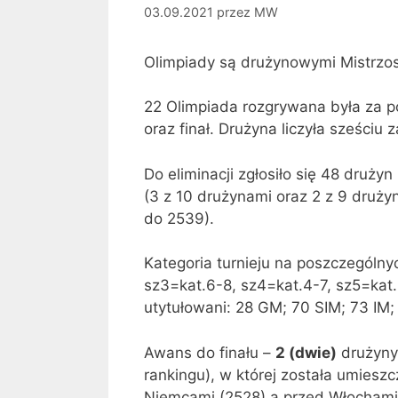
03.09.2021
przez
MW
Olimpiady są drużynowymi Mistrzo
22 Olimpiada rozgrywana była za 
oraz finał. Drużyna liczyła sześciu
Do eliminacji zgłosiło się 48 druż
(3 z 10 drużynami oraz 2 z 9 druży
do 2539).
Kategoria turnieju na poszczególny
sz3=kat.6-8, sz4=kat.4-7, sz5=kat
utytułowani: 28 GM; 70 SIM; 73 IM
Awans do finału –
2 (dwie)
drużyny 
rankingu), w której została umiesz
Niemcami (2528) a przed Włochami 