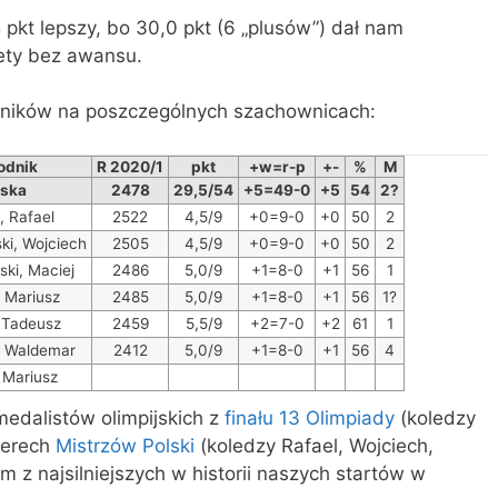
 pkt lepszy, bo 30,0 pkt (6 „plusów”) dał nam
tety bez awansu.
yników na poszczególnych szachownicach:
odnik
R 2020/1
pkt
+w=r-p
+-
%
M
lska
2478
29,5/54
+5=49-0
+5
54
2?
, Rafael
2522
4,5/9
+0=9-0
+0
50
2
ki, Wojciech
2505
4,5/9
+0=9-0
+0
50
2
ski, Maciej
2486
5,0/9
+1=8-0
+1
56
1
, Mariusz
2485
5,0/9
+1=8-0
+1
56
1?
, Tadeusz
2459
5,5/9
+2=7-0
+2
61
1
, Waldemar
2412
5,0/9
+1=8-0
+1
56
4
 Mariusz
medalistów olimpijskich z
finału 13 Olimpiady
(koledzy
terech
Mistrzów Polski
(koledzy Rafael, Wojciech,
m z najsilniejszych w historii naszych startów w