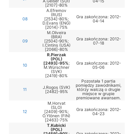
A.Geiser (SUI)
04-15
[2107]-80%
A.Efremov
(RUS)
Gra zakończona: 2012-
08
[2534]-80%;
04-14
D.Evans (ENG)
[2014]-75%
M.Oliveira
(BRA)
Gra zakończona: 2012-
09
[2504]-90%;
07-18
I.Cintins (USA)
[2066]-80%
R.Pierzak
(POL)
[2493]-95%
;
Gra zakończona: 2012-
10
M.Würschner
05-06
(SVK)
[2419]-80%
Pozostała 1 partia
pomiędzy zawodnikami,
J.Rogos (SVK)
11
którzy walczą o drugie
[2482]-95%
miejsce w grupie
premiowane awansem.
M.Horvat
(SLO)
Gra zakończona: 2012-
12
[2409]-90%;
04-23
O.Ylönen (FIN)
[2463]-75%
T.Kubicki
(POL)
[2459]-90%
;
Gra zakończona: 2012-