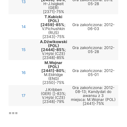
13
H-J.Isigkeit
05-28
(GER)
[2371]-75%
T.Kubicki
(POL)
[2459]-85%
;
Gra zakończona: 2012-
14
V.Pichushkin
06-03
(RUS)
[2343]-75%
A.Dźwikowski
(POL)
Gra zakończona: 2012-
15
[2444]-85%
;
05-28
V.Hýbl (CZE)
[2348]-85%
M.Wojnar
(POL)
[2441]-80%
;
Gra zakończona: 2012-
16
M.Eldridge
05-01
(ENG)
[2350]-75%
Gra zakończona: 2012-
J.Kribben
08-13; Kandydat do
(GER) []-83%;
17
awansu z 3
V.Hýbl (CZE)
miejsca: M.Wojnar (POL)
[2348]-79%
[2441]-75%
===