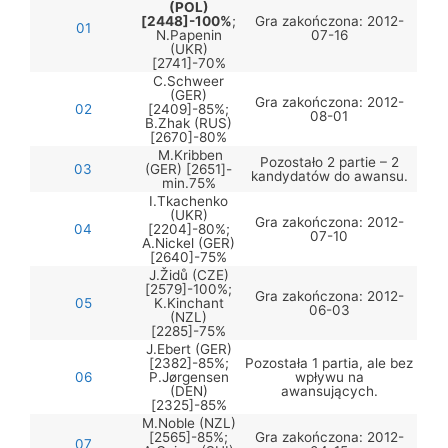
(POL)
[2448]-100%
;
Gra zakończona: 2012-
01
N.Papenin
07-16
(UKR)
[2741]-70%
C.Schweer
(GER)
Gra zakończona: 2012-
02
[2409]-85%;
08-01
B.Zhak (RUS)
[2670]-80%
M.Kribben
Pozostało 2 partie – 2
03
(GER) [2651]-
kandydatów do awansu.
min.75%
I.Tkachenko
(UKR)
Gra zakończona: 2012-
04
[2204]-80%;
07-10
A.Nickel (GER)
[2640]-75%
J.Židů (CZE)
[2579]-100%;
Gra zakończona: 2012-
05
K.Kinchant
06-03
(NZL)
[2285]-75%
J.Ebert (GER)
[2382]-85%;
Pozostała 1 partia, ale bez
06
P.Jørgensen
wpływu na
(DEN)
awansujących.
[2325]-85%
M.Noble (NZL)
[2565]-85%;
Gra zakończona: 2012-
07