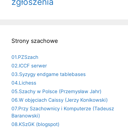
zgłoszenia
Strony szachowe
01.PZSzach
02.ICCF serwer
03.Syzygy endgame tablebases
04.Lichess
05.Szachy w Polsce (Przemysław Jahr)
06.W objęciach Caissy (Jerzy Konikowski)
07.Przy Szachownicy i Komputerze (Tadeusz
Baranowski)
08.KSzGK (blogspot)