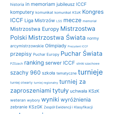
in memoriam
jubileusz ICCF
historia
Kongres
komputery
komunikat
komunikat KSzK
mecze
ICCF
Liga Mistrzów
LSS
memoriał
Mistrzostwa
Mistrzostwa Europy
Polski
Mistrzostwa Świata
normy
Olimpiady
arcymistrzowskie
Prezydent ICCF
Puchar Świata
przepisy
Puchar Europy
ranking
serwer ICCF
PZSzach
silniki szachowe
turnieje
szachy 960
szkoła
tematyczne
turniej za
turniej otwarty
turniej regionalny
zaproszeniami
tytuły
uchwała KSzK
wyniki
wyróżnienia
weteran
wybory
zebranie KSzGK
Zespół Ewidencji i Klasyfikacji