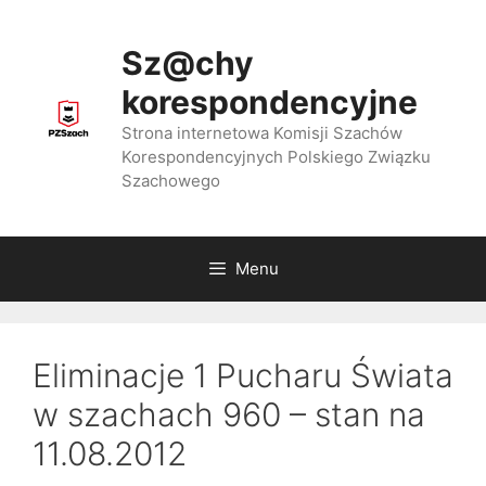
Przejdź
do
Sz@chy
treści
korespondencyjne
Strona internetowa Komisji Szachów
Korespondencyjnych Polskiego Związku
Szachowego
Menu
Eliminacje 1 Pucharu Świata
w szachach 960 – stan na
11.08.2012