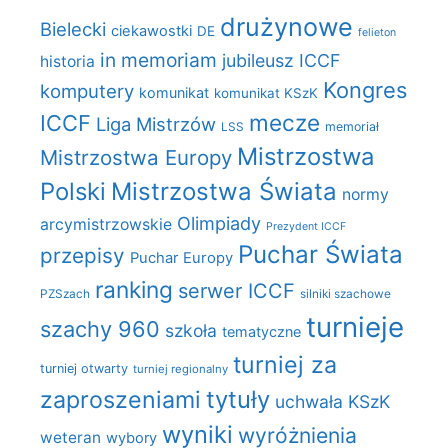
drużynowe
Bielecki
ciekawostki
DE
felieton
in memoriam
jubileusz ICCF
historia
Kongres
komputery
komunikat
komunikat KSzK
mecze
ICCF
Liga Mistrzów
LSS
memoriał
Mistrzostwa
Mistrzostwa Europy
Polski
Mistrzostwa Świata
normy
Olimpiady
arcymistrzowskie
Prezydent ICCF
Puchar Świata
przepisy
Puchar Europy
ranking
serwer ICCF
PZSzach
silniki szachowe
turnieje
szachy 960
szkoła
tematyczne
turniej za
turniej otwarty
turniej regionalny
zaproszeniami
tytuły
uchwała KSzK
wyniki
wyróżnienia
weteran
wybory