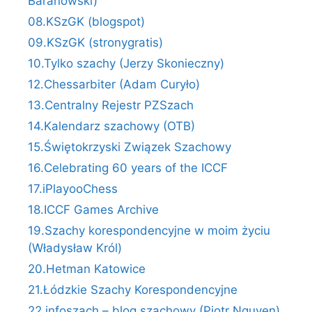
Baranowski)
08.KSzGK (blogspot)
09.KSzGK (stronygratis)
10.Tylko szachy (Jerzy Skonieczny)
12.Chessarbiter (Adam Curyło)
13.Centralny Rejestr PZSzach
14.Kalendarz szachowy (OTB)
15.Świętokrzyski Związek Szachowy
16.Celebrating 60 years of the ICCF
17.iPlayooChess
18.ICCF Games Archive
19.Szachy korespondencyjne w moim życiu
(Władysław Król)
20.Hetman Katowice
21.Łódzkie Szachy Korespondencyjne
22.infoszach – blog szachowy (Piotr Nguyen)