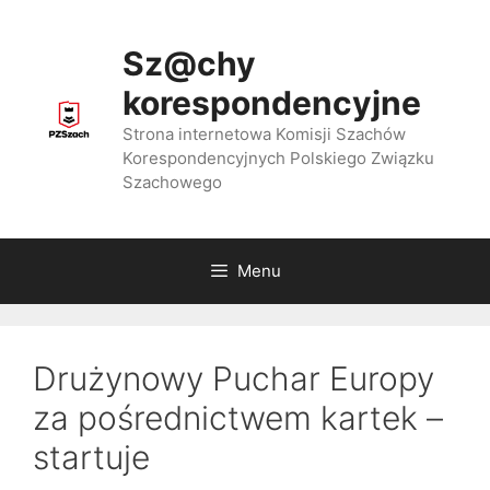
Przejdź
do
Sz@chy
treści
korespondencyjne
Strona internetowa Komisji Szachów
Korespondencyjnych Polskiego Związku
Szachowego
Menu
Drużynowy Puchar Europy
za pośrednictwem kartek –
startuje