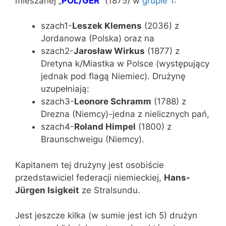
mieszanej „
POL/GER
” (1875) w
grupie 1
:
szach1-
Leszek Klemens
(2036) z
Jordanowa (Polska) oraz na
szach2-
Jarosław Wirkus
(1877) z
Dretyna k/Miastka w Polsce (występujący
jednak pod flagą Niemiec). Drużynę
uzupełniają:
szach3-
Leonore Schramm
(1788) z
Drezna (Niemcy)-jedna z nielicznych pań,
szach4-
Roland Himpel
(1800) z
Braunschweigu (Niemcy).
Kapitanem tej drużyny jest osobiście
przedstawiciel federacji niemieckiej,
Hans-
Jürgen Isigkeit
ze Stralsundu.
Jest jeszcze kilka (w sumie jest ich 5) drużyn