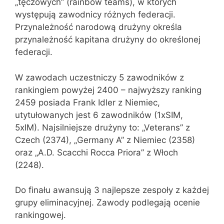
„tęczowych” (rainbow teams), w których
występują zawodnicy różnych federacji.
Przynależność narodową drużyny określa
przynależność kapitana drużyny do określonej
federacji.
W zawodach uczestniczy 5 zawodników z
rankingiem powyżej 2400 – najwyższy ranking
2459 posiada Frank Idler z Niemiec,
utytułowanych jest 6 zawodników (1xSIM,
5xIM). Najsilniejsze drużyny to: „Veterans” z
Czech (2374), „Germany A” z Niemiec (2358)
oraz „A.D. Scacchi Rocca Priora” z Włoch
(2248).
Do finału awansują 3 najlepsze zespoły z każdej
grupy eliminacyjnej. Zawody podlegają ocenie
rankingowej.