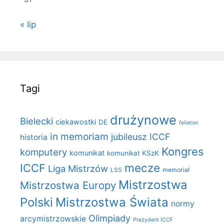
« lip
Tagi
drużynowe
Bielecki
ciekawostki
DE
felieton
in memoriam
jubileusz ICCF
historia
Kongres
komputery
komunikat
komunikat KSzK
mecze
ICCF
Liga Mistrzów
LSS
memoriał
Mistrzostwa
Mistrzostwa Europy
Polski
Mistrzostwa Świata
normy
Olimpiady
arcymistrzowskie
Prezydent ICCF