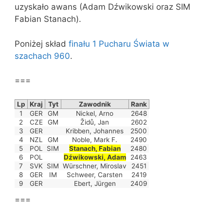
uzyskało awans (Adam Dźwikowski oraz SIM
Fabian Stanach).
Poniżej skład
finału 1 Pucharu Świata w
szachach 960
.
===
Lp
Kraj
Tyt
Zawodnik
Rank
1
GER
GM
Nickel, Arno
2648
2
CZE
GM
Židů, Jan
2602
3
GER
Kribben, Johannes
2500
4
NZL
GM
Noble, Mark F.
2490
5
POL
SIM
Stanach, Fabian
2480
6
POL
Dźwikowski, Adam
2463
7
SVK
SIM
Würschner, Miroslav
2451
8
GER
IM
Schweer, Carsten
2419
9
GER
Ebert, Jürgen
2409
===