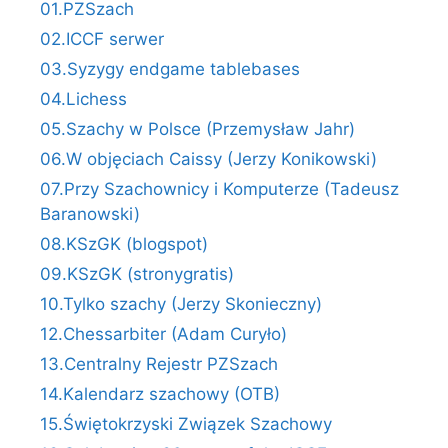
01.PZSzach
02.ICCF serwer
03.Syzygy endgame tablebases
04.Lichess
05.Szachy w Polsce (Przemysław Jahr)
06.W objęciach Caissy (Jerzy Konikowski)
07.Przy Szachownicy i Komputerze (Tadeusz
Baranowski)
08.KSzGK (blogspot)
09.KSzGK (stronygratis)
10.Tylko szachy (Jerzy Skonieczny)
12.Chessarbiter (Adam Curyło)
13.Centralny Rejestr PZSzach
14.Kalendarz szachowy (OTB)
15.Świętokrzyski Związek Szachowy