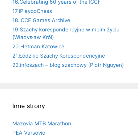
16.Celebrating 60 years of the ICCF
17.iPlayooChess
18.ICCF Games Archive
19.Szachy korespondencyjne w moim życiu
(Władysław Król)
20.Hetman Katowice
21.Łódzkie Szachy Korespondencyjne
22.infoszach – blog szachowy (Piotr Nguyen)
Inne strony
Mazovia MTB Marathon
PEA Varsovio