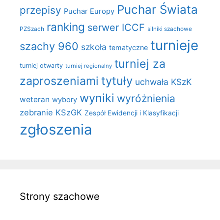
Puchar Świata
przepisy
Puchar Europy
ranking
serwer ICCF
PZSzach
silniki szachowe
turnieje
szachy 960
szkoła
tematyczne
turniej za
turniej otwarty
turniej regionalny
zaproszeniami
tytuły
uchwała KSzK
wyniki
wyróżnienia
weteran
wybory
zebranie KSzGK
Zespół Ewidencji i Klasyfikacji
zgłoszenia
Strony szachowe