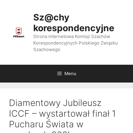
Przejdź
do
Sz@chy
treści
korespondencyjne
Strona internetowa Komisji Szachów
Korespondencyjnych Polskiego Związku
Szachowego
Menu
Diamentowy Jubileusz
ICCF – wystartował finał 1
Pucharu Świata w