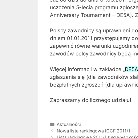
uczczenia 5-lecia programu zgłosz
Anniversary Tournament – DE5A). 
Polscy zawodnicy są uprawnieni do
dniem 01.01.2011 przystępujemy do
zapewnić równe warunki uzgodniłem
zawodów polcy zawodnicy będą mogl
Więcej informacji w zakładce „
DE5A
zgłaszania się (dla zawodników słab
bezpłatnych zgłoszeń (dla uprawnion
Zapraszamy do licznego udziału!
Kategorie
Aktualności
Nowa lista rankingowa ICCF 2011/1
Lista rankingowa 2011/1 (wg wysokośc