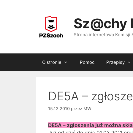
Przejdź
do
Sz@chy 
treści
Strona internetowa Komisj
O stronie
Pomoc
Przepisy
DE5A – zgłosze
15.12.2010
przez
MW
DE5A – zgłoszenia już można skł
Już od dziś do dnia 01.03.2011 orga