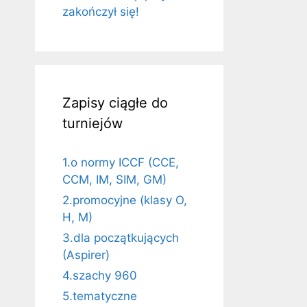
zakończył się!
Zapisy ciągłe do
turniejów
1.o normy ICCF (CCE,
CCM, IM, SIM, GM)
2.promocyjne (klasy O,
H, M)
3.dla początkujących
(Aspirer)
4.szachy 960
5.tematyczne