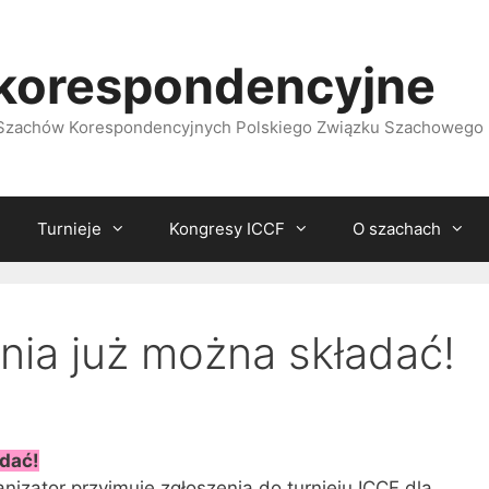
korespondencyjne
i Szachów Korespondencyjnych Polskiego Związku Szachowego
Turnieje
Kongresy ICCF
O szachach
nia już można składać!
adać!
nizator przyjmuje zgłoszenia do turnieju ICCF dla