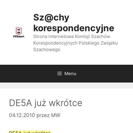
Przejdź
do
Sz@chy
treści
korespondencyjne
Strona internetowa Komisji Szachów
Korespondencyjnych Polskiego Związku
Szachowego
Menu
DE5A już wkrótce
04.12.2010
przez
MW