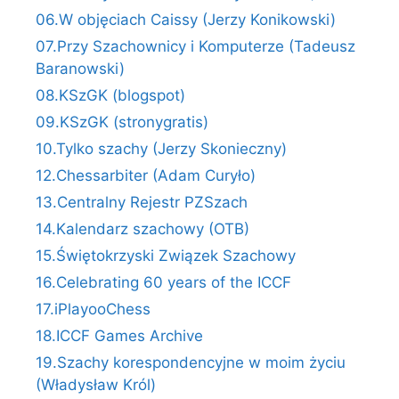
06.W objęciach Caissy (Jerzy Konikowski)
07.Przy Szachownicy i Komputerze (Tadeusz
Baranowski)
08.KSzGK (blogspot)
09.KSzGK (stronygratis)
10.Tylko szachy (Jerzy Skonieczny)
12.Chessarbiter (Adam Curyło)
13.Centralny Rejestr PZSzach
14.Kalendarz szachowy (OTB)
15.Świętokrzyski Związek Szachowy
16.Celebrating 60 years of the ICCF
17.iPlayooChess
18.ICCF Games Archive
19.Szachy korespondencyjne w moim życiu
(Władysław Król)