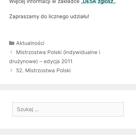
Więcej informacji w zakładce „
DE5A zglosz
„.
Zapraszamy do licznego udziału!
Kategorie
Aktualności
Mistrzostwa Polski (indywidualne i
drużynowe) – edycja 2011
52. Mistrzostwa Polski
Szukaj: