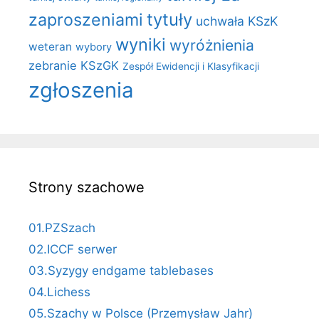
zaproszeniami
tytuły
uchwała KSzK
wyniki
wyróżnienia
weteran
wybory
zebranie KSzGK
Zespół Ewidencji i Klasyfikacji
zgłoszenia
Strony szachowe
01.PZSzach
02.ICCF serwer
03.Syzygy endgame tablebases
04.Lichess
05.Szachy w Polsce (Przemysław Jahr)