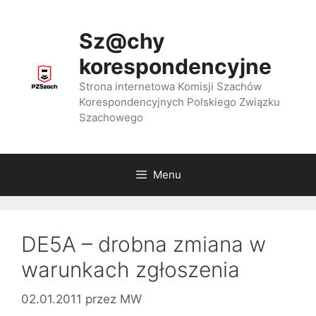
Przejdź
do
Sz@chy
treści
korespondencyjne
Strona internetowa Komisji Szachów
Korespondencyjnych Polskiego Związku
Szachowego
Menu
DE5A – drobna zmiana w
warunkach zgłoszenia
02.01.2011
przez
MW