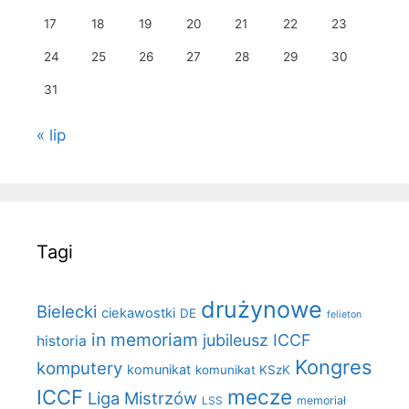
17
18
19
20
21
22
23
24
25
26
27
28
29
30
31
« lip
Tagi
drużynowe
Bielecki
ciekawostki
DE
felieton
in memoriam
jubileusz ICCF
historia
Kongres
komputery
komunikat
komunikat KSzK
mecze
ICCF
Liga Mistrzów
LSS
memoriał