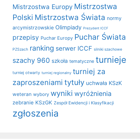
Mistrzostwa
Mistrzostwa Europy
Polski
Mistrzostwa Świata
normy
Olimpiady
arcymistrzowskie
Prezydent ICCF
Puchar Świata
przepisy
Puchar Europy
ranking
serwer ICCF
PZSzach
silniki szachowe
turnieje
szachy 960
szkoła
tematyczne
turniej za
turniej otwarty
turniej regionalny
zaproszeniami
tytuły
uchwała KSzK
wyniki
wyróżnienia
weteran
wybory
zebranie KSzGK
Zespół Ewidencji i Klasyfikacji
zgłoszenia