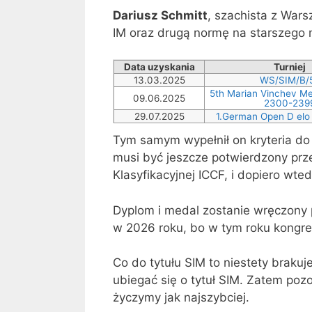
Dariusz Schmitt
, szachista z War
IM oraz drugą normę na starszego
Data uzyskania
Turniej
13.03.2025
WS/SIM/B/
5th Marian Vinchev Me
09.06.2025
2300-239
29.07.2025
1.German Open D el
Tym samym wypełnił on kryteria do
musi być jeszcze potwierdzony prz
Klasyfikacyjnej ICCF, i dopiero wte
Dyplom i medal zostanie wręczony
w 2026 roku, bo w tym roku kongres
Co do tytułu SIM to niestety braku
ubiegać się o tytuł SIM. Zatem poz
życzymy jak najszybciej.