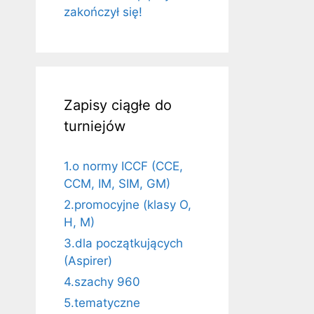
zakończył się!
Zapisy ciągłe do
turniejów
1.o normy ICCF (CCE,
CCM, IM, SIM, GM)
2.promocyjne (klasy O,
H, M)
3.dla początkujących
(Aspirer)
4.szachy 960
5.tematyczne