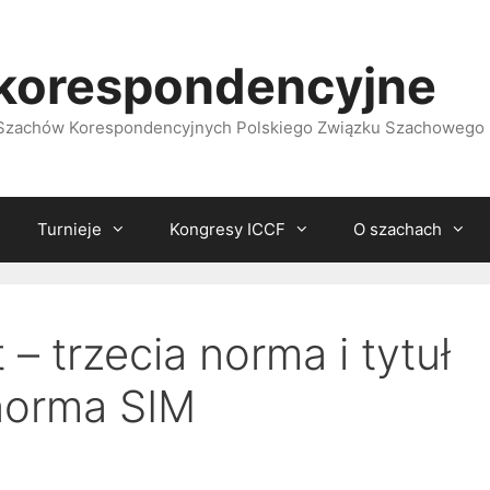
korespondencyjne
i Szachów Korespondencyjnych Polskiego Związku Szachowego
Turnieje
Kongresy ICCF
O szachach
 – trzecia norma i tytuł
norma SIM