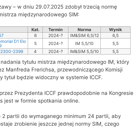
szawy – w dniu 29.07.2025 zdobył trzecią normę
 mistrza międzynarodowego SIM:
Kat.
Termin
Norma
Wynik
57
6
2024-?
IM&SIM 6,5/12
6,5
morial D1 Elo
5
2024-?
IM 5,5/10
5,5
9
o 2300-2399
4
2024-?
IM&SIM 5,5/10
5,5
 nadania tytułu mistrza międzynarodowego IM, który
ez Manfreda Frerichsa, przewodniczącego Komisji
dy tytuł będzie widoczny w systemie ICCF.
 przez Prezydenta ICCF prawdopodobnie na Kongresie
 jest w formie spotkania online.
je 2 partii do wymaganego minimum 24 partii, aby
ostaje zrobienie jeszcze jednej normy SIM, czego