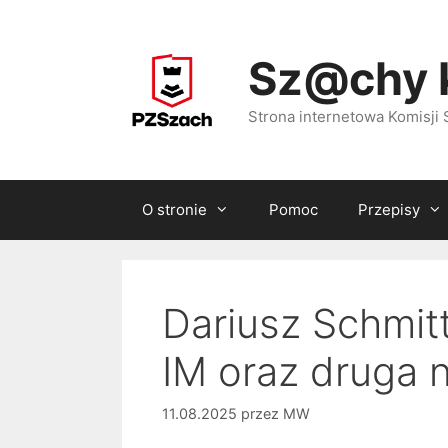
Przejdź
do
Sz@chy 
treści
Strona internetowa Komisj
O stronie
Pomoc
Przepisy
Dariusz Schmitt
IM oraz druga 
11.08.2025
przez
MW