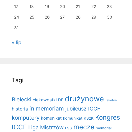
17
18
19
20
21
22
23
24
25
26
27
28
29
30
31
« lip
Tagi
drużynowe
Bielecki
ciekawostki
DE
felieton
in memoriam
jubileusz ICCF
historia
Kongres
komputery
komunikat
komunikat KSzK
mecze
ICCF
Liga Mistrzów
LSS
memoriał