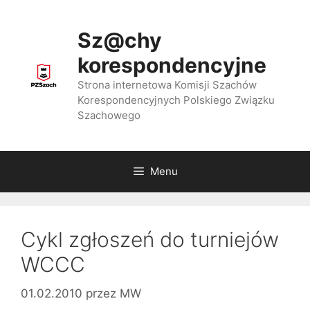
Przejdź
do
Sz@chy
treści
korespondencyjne
Strona internetowa Komisji Szachów
Korespondencyjnych Polskiego Związku
Szachowego
Menu
Cykl zgłoszeń do turniejów
WCCC
01.02.2010
przez
MW