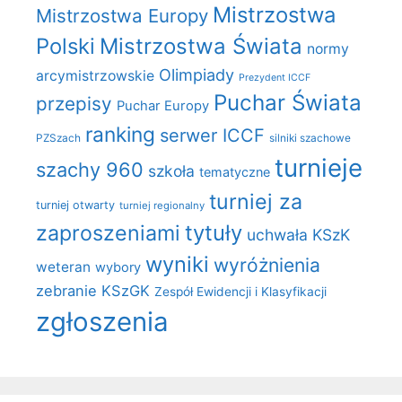
Mistrzostwa
Mistrzostwa Europy
Polski
Mistrzostwa Świata
normy
Olimpiady
arcymistrzowskie
Prezydent ICCF
Puchar Świata
przepisy
Puchar Europy
ranking
serwer ICCF
PZSzach
silniki szachowe
turnieje
szachy 960
szkoła
tematyczne
turniej za
turniej otwarty
turniej regionalny
zaproszeniami
tytuły
uchwała KSzK
wyniki
wyróżnienia
weteran
wybory
zebranie KSzGK
Zespół Ewidencji i Klasyfikacji
zgłoszenia