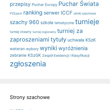
Puchar Świata
przepisy
Puchar Europy
ranking
serwer ICCF
PZSzach
silniki szachowe
turnieje
szachy 960
szkoła
tematyczne
turniej za
turniej otwarty
turniej regionalny
zaproszeniami
tytuły
uchwała KSzK
wyniki
wyróżnienia
weteran
wybory
zebranie KSzGK
Zespół Ewidencji i Klasyfikacji
zgłoszenia
Strony szachowe