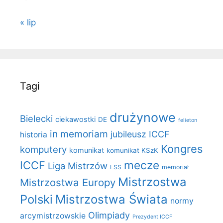
« lip
Tagi
drużynowe
Bielecki
ciekawostki
DE
felieton
in memoriam
jubileusz ICCF
historia
Kongres
komputery
komunikat
komunikat KSzK
mecze
ICCF
Liga Mistrzów
LSS
memoriał
Mistrzostwa
Mistrzostwa Europy
Polski
Mistrzostwa Świata
normy
Olimpiady
arcymistrzowskie
Prezydent ICCF