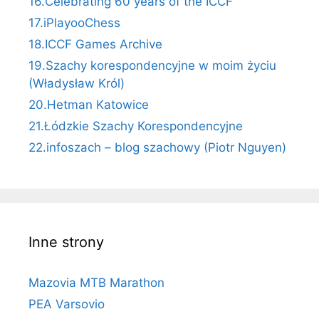
16.Celebrating 60 years of the ICCF
17.iPlayooChess
18.ICCF Games Archive
19.Szachy korespondencyjne w moim życiu
(Władysław Król)
20.Hetman Katowice
21.Łódzkie Szachy Korespondencyjne
22.infoszach – blog szachowy (Piotr Nguyen)
Inne strony
Mazovia MTB Marathon
PEA Varsovio