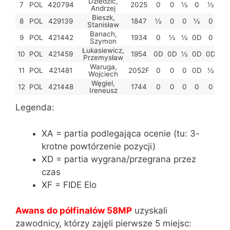
Dziedzic,
7
POL
420794
2025
0
0
½
0
½
½
Andrzej
Bieszk,
8
POL
429139
1847
½
0
0
½
0
0
Stanisław
Banach,
9
POL
421442
1934
0
½
½
0D
0
0D
Szymon
Łukasiewicz,
10
POL
421459
1954
0D
0D
½
0D
0D
0D
Przemysław
Waruga,
11
POL
421481
2052F
0
0
0
0D
½
0
Wojciech
Węgiel,
12
POL
421448
1744
0
0
0
0
0
0
Ireneusz
Legenda:
XA = partia podlegająca ocenie (tu: 3-
krotne powtórzenie pozycji)
XD = partia wygrana/przegrana przez
czas
XF = FIDE Elo
Awans do półfinałów 58MP
uzyskali
zawodnicy, którzy zajęli pierwsze 5 miejsc: