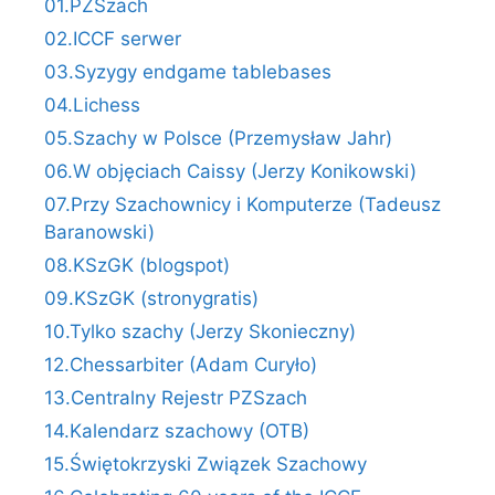
01.PZSzach
02.ICCF serwer
03.Syzygy endgame tablebases
04.Lichess
05.Szachy w Polsce (Przemysław Jahr)
06.W objęciach Caissy (Jerzy Konikowski)
07.Przy Szachownicy i Komputerze (Tadeusz
Baranowski)
08.KSzGK (blogspot)
09.KSzGK (stronygratis)
10.Tylko szachy (Jerzy Skonieczny)
12.Chessarbiter (Adam Curyło)
13.Centralny Rejestr PZSzach
14.Kalendarz szachowy (OTB)
15.Świętokrzyski Związek Szachowy