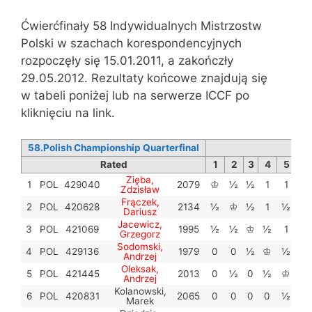
Ćwierćfinały 58 Indywidualnych Mistrzostw
Polski w szachach korespondencyjnych
rozpoczęły się 15.01.2011, a zakończły
29.05.2012. Rezultaty końcowe znajdują się
w tabeli poniżej lub na serwerze ICCF po
kliknięciu na link.
58.Polish Championship Quarterfinal
TD
Rated
1
2
3
4
5
6
Zięba,
1
POL
429040
2079
♔
½
½
1
1
1
Zdzisław
Frączek,
2
POL
420628
2134
½
♔
½
1
½
1
Dariusz
Jacewicz,
3
POL
421069
1995
½
½
♔
½
1
1
Grzegorz
Sodomski,
4
POL
429136
1979
0
0
½
♔
½
1
Andrzej
Oleksak,
5
POL
421445
2013
0
½
0
½
♔
½
Andrzej
Kolanowski,
6
POL
420831
2065
0
0
0
0
½
♔
Marek