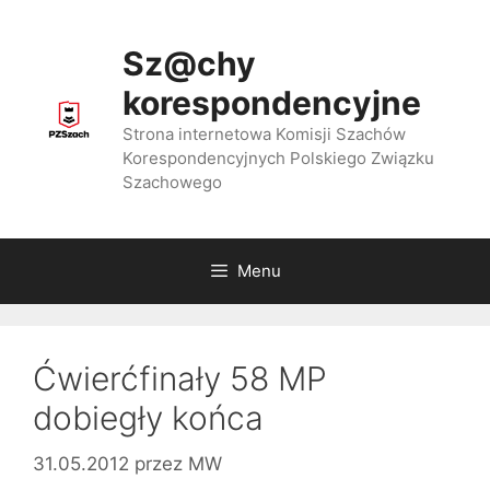
Przejdź
do
Sz@chy
treści
korespondencyjne
Strona internetowa Komisji Szachów
Korespondencyjnych Polskiego Związku
Szachowego
Menu
Ćwierćfinały 58 MP
dobiegły końca
31.05.2012
przez
MW