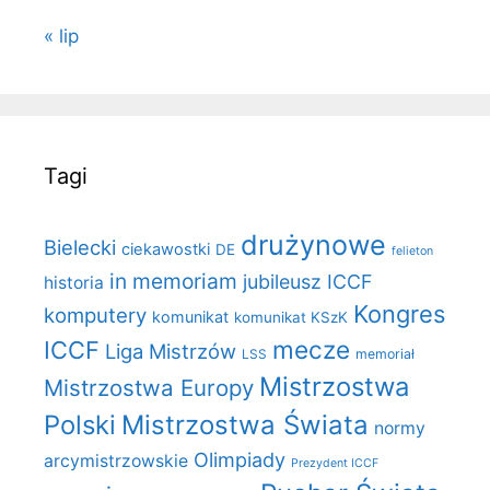
« lip
Tagi
drużynowe
Bielecki
ciekawostki
DE
felieton
in memoriam
jubileusz ICCF
historia
Kongres
komputery
komunikat
komunikat KSzK
mecze
ICCF
Liga Mistrzów
LSS
memoriał
Mistrzostwa
Mistrzostwa Europy
Polski
Mistrzostwa Świata
normy
Olimpiady
arcymistrzowskie
Prezydent ICCF