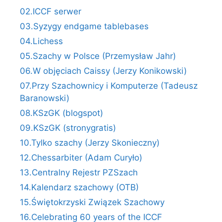
02.ICCF serwer
03.Syzygy endgame tablebases
04.Lichess
05.Szachy w Polsce (Przemysław Jahr)
06.W objęciach Caissy (Jerzy Konikowski)
07.Przy Szachownicy i Komputerze (Tadeusz
Baranowski)
08.KSzGK (blogspot)
09.KSzGK (stronygratis)
10.Tylko szachy (Jerzy Skonieczny)
12.Chessarbiter (Adam Curyło)
13.Centralny Rejestr PZSzach
14.Kalendarz szachowy (OTB)
15.Świętokrzyski Związek Szachowy
16.Celebrating 60 years of the ICCF