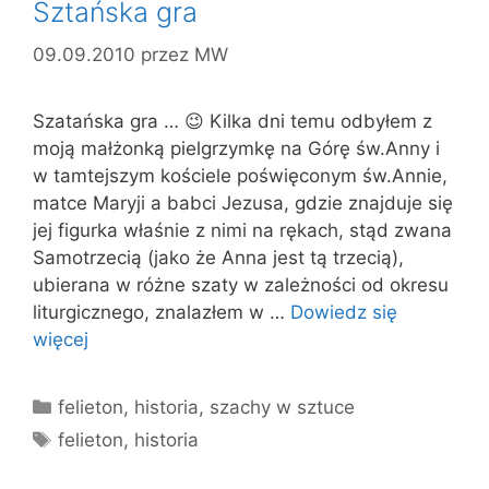
Sztańska gra
09.09.2010
przez
MW
Szatańska gra … 😉 Kilka dni temu odbyłem z
moją małżonką pielgrzymkę na Górę św.Anny i
w tamtejszym kościele poświęconym św.Annie,
matce Maryji a babci Jezusa, gdzie znajduje się
jej figurka właśnie z nimi na rękach, stąd zwana
Samotrzecią (jako że Anna jest tą trzecią),
ubierana w różne szaty w zależności od okresu
liturgicznego, znalazłem w …
Dowiedz się
więcej
Kategorie
felieton
,
historia
,
szachy w sztuce
Tagi
felieton
,
historia