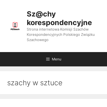
Przejdź
do
Sz@chy
treści
korespondencyjne
Strona internetowa Komisji Szachów
Korespondencyjnych Polskiego Związku
Szachowego
Menu
szachy w sztuce