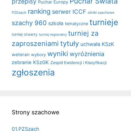
Puchar Świata
przepisy
Puchar Europy
ranking
serwer ICCF
PZSzach
silniki szachowe
turnieje
szachy 960
szkoła
tematyczne
turniej za
turniej otwarty
turniej regionalny
zaproszeniami
tytuły
uchwała KSzK
wyniki
wyróżnienia
weteran
wybory
zebranie KSzGK
Zespół Ewidencji i Klasyfikacji
zgłoszenia
Strony szachowe
01.PZSzach