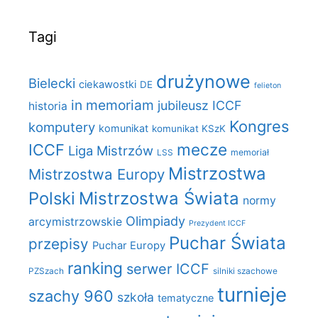
Tagi
drużynowe
Bielecki
ciekawostki
DE
felieton
in memoriam
jubileusz ICCF
historia
Kongres
komputery
komunikat
komunikat KSzK
mecze
ICCF
Liga Mistrzów
LSS
memoriał
Mistrzostwa
Mistrzostwa Europy
Polski
Mistrzostwa Świata
normy
Olimpiady
arcymistrzowskie
Prezydent ICCF
Puchar Świata
przepisy
Puchar Europy
ranking
serwer ICCF
PZSzach
silniki szachowe
turnieje
szachy 960
szkoła
tematyczne