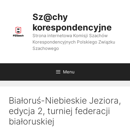
Przejdź
do
Sz@chy
treści
korespondencyjne
Strona internetowa Komisji Szachów
Korespondencyjnych Polskiego Związku
Szachowego
Menu
Białoruś-Niebieskie Jeziora,
edycja 2, turniej federacji
białoruskiej