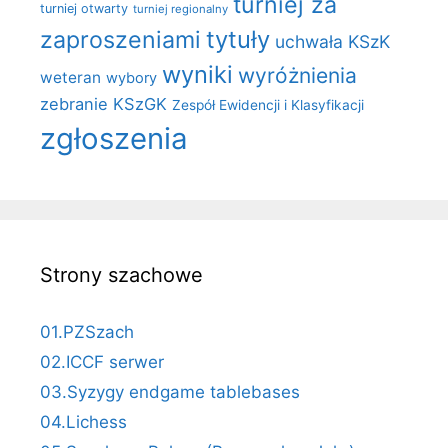
turniej za
turniej otwarty
turniej regionalny
zaproszeniami
tytuły
uchwała KSzK
wyniki
wyróżnienia
weteran
wybory
zebranie KSzGK
Zespół Ewidencji i Klasyfikacji
zgłoszenia
Strony szachowe
01.PZSzach
02.ICCF serwer
03.Syzygy endgame tablebases
04.Lichess