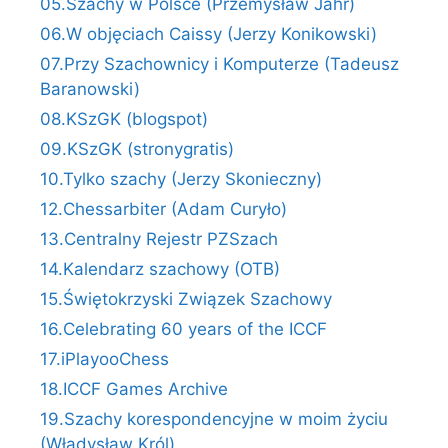
05.Szachy w Polsce (Przemysław Jahr)
06.W objęciach Caissy (Jerzy Konikowski)
07.Przy Szachownicy i Komputerze (Tadeusz
Baranowski)
08.KSzGK (blogspot)
09.KSzGK (stronygratis)
10.Tylko szachy (Jerzy Skonieczny)
12.Chessarbiter (Adam Curyło)
13.Centralny Rejestr PZSzach
14.Kalendarz szachowy (OTB)
15.Świętokrzyski Związek Szachowy
16.Celebrating 60 years of the ICCF
17.iPlayooChess
18.ICCF Games Archive
19.Szachy korespondencyjne w moim życiu
(Władysław Król)