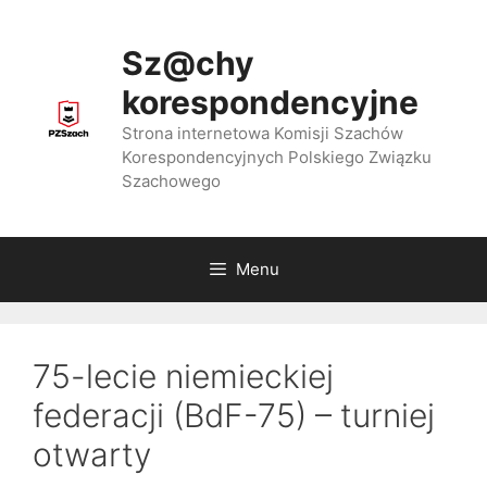
Przejdź
do
Sz@chy
treści
korespondencyjne
Strona internetowa Komisji Szachów
Korespondencyjnych Polskiego Związku
Szachowego
Menu
75-lecie niemieckiej
federacji (BdF-75) – turniej
otwarty