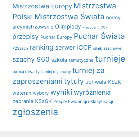
Mistrzostwa
Mistrzostwa Europy
Polski
Mistrzostwa Świata
normy
Olimpiady
arcymistrzowskie
Prezydent ICCF
Puchar Świata
przepisy
Puchar Europy
ranking
serwer ICCF
PZSzach
silniki szachowe
turnieje
szachy 960
szkoła
tematyczne
turniej za
turniej otwarty
turniej regionalny
zaproszeniami
tytuły
uchwała KSzK
wyniki
wyróżnienia
weteran
wybory
zebranie KSzGK
Zespół Ewidencji i Klasyfikacji
zgłoszenia