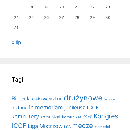
17
18
19
20
21
22
23
24
25
26
27
28
29
30
31
« lip
Tagi
drużynowe
Bielecki
ciekawostki
DE
felieton
in memoriam
jubileusz ICCF
historia
Kongres
komputery
komunikat
komunikat KSzK
mecze
ICCF
Liga Mistrzów
LSS
memoriał