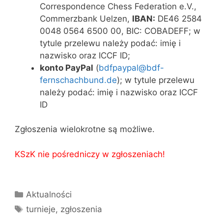
Correspondence Chess Federation e.V.,
Commerzbank Uelzen,
IBAN:
DE46 2584
0048 0564 6500 00, BIC: COBADEFF; w
tytule przelewu należy podać: imię i
nazwisko oraz ICCF ID;
konto PayPal
(
bdfpaypal@bdf-
fernschachbund.de
); w tytule przelewu
należy podać: imię i nazwisko oraz ICCF
ID
Zgłoszenia wielokrotne są możliwe.
KSzK nie pośredniczy w zgłoszeniach!
Kategorie
Aktualności
Tagi
turnieje
,
zgłoszenia