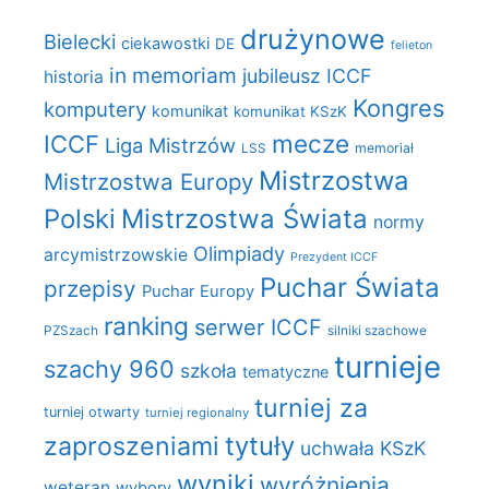
drużynowe
Bielecki
ciekawostki
DE
felieton
in memoriam
jubileusz ICCF
historia
Kongres
komputery
komunikat
komunikat KSzK
mecze
ICCF
Liga Mistrzów
LSS
memoriał
Mistrzostwa
Mistrzostwa Europy
Polski
Mistrzostwa Świata
normy
Olimpiady
arcymistrzowskie
Prezydent ICCF
Puchar Świata
przepisy
Puchar Europy
ranking
serwer ICCF
PZSzach
silniki szachowe
turnieje
szachy 960
szkoła
tematyczne
turniej za
turniej otwarty
turniej regionalny
zaproszeniami
tytuły
uchwała KSzK
wyniki
wyróżnienia
weteran
wybory