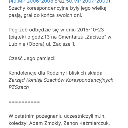
(
49.MP 2006-2008
oraz
50.MP 2007-2009
).
Szachy korespondencyjne były jego wielką
pasją, grał do końca swoich dni.
Pogrzeb odbędzie się w dniu 2015-10-23
(piątek) o godz.13 na Cmentarzu „Zacisze” w
Lubinie (Obora) ul. Zacisze 1.
Cześć Jego pamięci!
Kondolencje dla Rodziny i bliskich składa
Zarząd Komisji Szachów Korespondencyjnych
PZSzach
==========
W ostatnim pożegnaniu uczestniczyli m.in.
koledzy: Adam Zmokły, Zenon Kaźmierczuk,