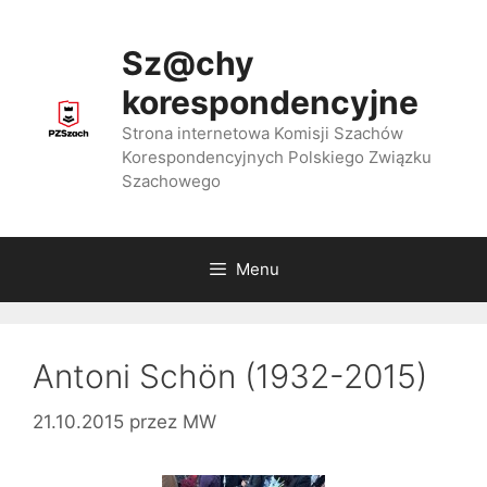
Przejdź
do
Sz@chy
treści
korespondencyjne
Strona internetowa Komisji Szachów
Korespondencyjnych Polskiego Związku
Szachowego
Menu
Antoni Schön (1932-2015)
21.10.2015
przez
MW