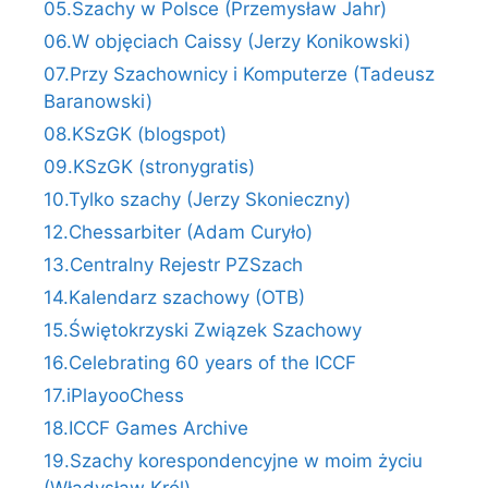
05.Szachy w Polsce (Przemysław Jahr)
06.W objęciach Caissy (Jerzy Konikowski)
07.Przy Szachownicy i Komputerze (Tadeusz
Baranowski)
08.KSzGK (blogspot)
09.KSzGK (stronygratis)
10.Tylko szachy (Jerzy Skonieczny)
12.Chessarbiter (Adam Curyło)
13.Centralny Rejestr PZSzach
14.Kalendarz szachowy (OTB)
15.Świętokrzyski Związek Szachowy
16.Celebrating 60 years of the ICCF
17.iPlayooChess
18.ICCF Games Archive
19.Szachy korespondencyjne w moim życiu
(Władysław Król)