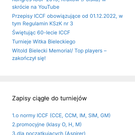
skrócie na YouTube
Przepisy ICCF obowiązujące od 01.12.2022, w
tym Regulamin KSzK nr 3
Świętując 60-lecie ICCF
Turnieje Witka Bieleckiego
Witold Bielecki Memorial/ Top players –
zakończył się!
Zapisy ciągłe do turniejów
1.o normy ICCF (CCE, CCM, IM, SIM, GM)
2.promocyjne (klasy O, H, M)
3.dla początkujących (Aspirer)