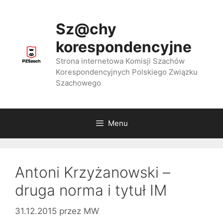
Przejdź
do
Sz@chy
treści
korespondencyjne
Strona internetowa Komisji Szachów
Korespondencyjnych Polskiego Związku
Szachowego
Menu
Antoni Krzyżanowski –
druga norma i tytuł IM
31.12.2015
przez
MW