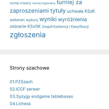
turniej za
turniej otwarty
turniej regionalny
zaproszeniami
tytuły
uchwała KSzK
wyniki
wyróżnienia
weteran
wybory
zebranie KSzGK
Zespół Ewidencji i Klasyfikacji
zgłoszenia
Strony szachowe
01.PZSzach
02.ICCF serwer
03.Syzygy endgame tablebases
04.Lichess