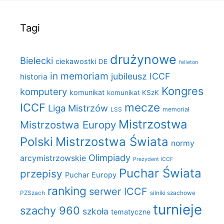
Tagi
drużynowe
Bielecki
ciekawostki
DE
felieton
in memoriam
jubileusz ICCF
historia
Kongres
komputery
komunikat
komunikat KSzK
mecze
ICCF
Liga Mistrzów
LSS
memoriał
Mistrzostwa
Mistrzostwa Europy
Polski
Mistrzostwa Świata
normy
Olimpiady
arcymistrzowskie
Prezydent ICCF
Puchar Świata
przepisy
Puchar Europy
ranking
serwer ICCF
PZSzach
silniki szachowe
turnieje
szachy 960
szkoła
tematyczne