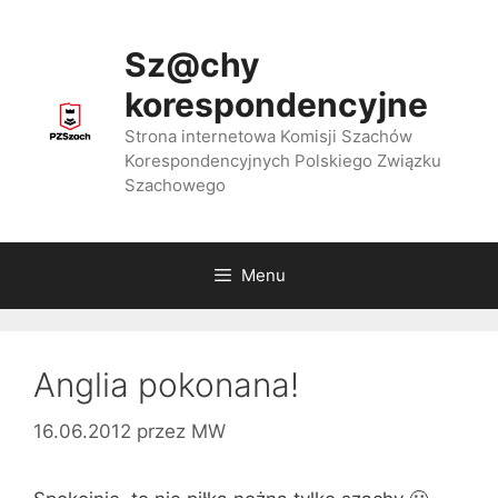
Przejdź
do
Sz@chy
treści
korespondencyjne
Strona internetowa Komisji Szachów
Korespondencyjnych Polskiego Związku
Szachowego
Menu
Anglia pokonana!
16.06.2012
przez
MW