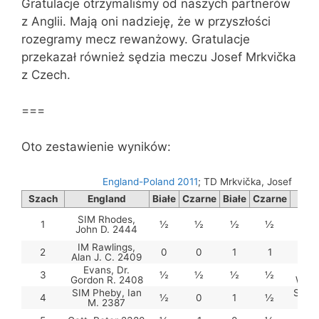
Gratulacje otrzymaliśmy od naszych partnerów
z Anglii. Mają oni nadzieję, że w przyszłości
rozegramy mecz rewanżowy. Gratulacje
przekazał również sędzia meczu Josef Mrkvička
z Czech.
===
Oto zestawienie wyników:
England-Poland 2011
; TD Mrkvička, Josef
Szach
England
Białe
Czarne
Białe
Czarne
SIM Rhodes,
1
½
½
½
½
Sta
John D. 2444
Je
IM Rawlings,
IM 
2
0
0
1
1
Alan J. C. 2409
Pi
Evans, Dr.
SIM 
3
½
½
½
½
Gordon R. 2408
Wald
SIM Pheby, Ian
SIM B
4
½
0
1
½
M. 2387
Tad
Z