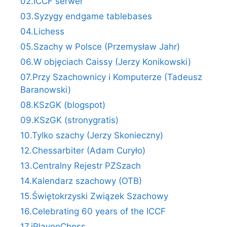
02.ICCF serwer
03.Syzygy endgame tablebases
04.Lichess
05.Szachy w Polsce (Przemysław Jahr)
06.W objęciach Caissy (Jerzy Konikowski)
07.Przy Szachownicy i Komputerze (Tadeusz
Baranowski)
08.KSzGK (blogspot)
09.KSzGK (stronygratis)
10.Tylko szachy (Jerzy Skonieczny)
12.Chessarbiter (Adam Curyło)
13.Centralny Rejestr PZSzach
14.Kalendarz szachowy (OTB)
15.Świętokrzyski Związek Szachowy
16.Celebrating 60 years of the ICCF
17.iPlayooChess