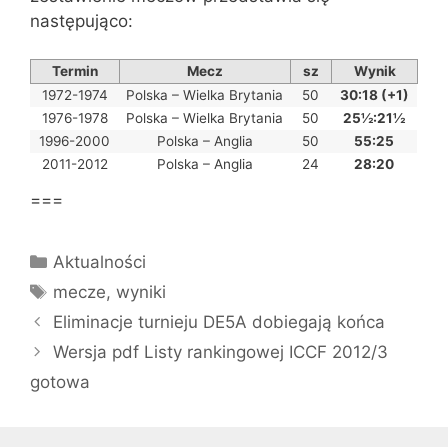
następująco:
Termin
Mecz
sz
Wynik
1972-1974
Polska – Wielka Brytania
50
30:18 (+1)
1976-1978
Polska – Wielka Brytania
50
25½:21½
1996-2000
Polska – Anglia
50
55:25
2011-2012
Polska – Anglia
24
28:20
===
Kategorie
Aktualności
Tagi
mecze
,
wyniki
Eliminacje turnieju DE5A dobiegają końca
Wersja pdf Listy rankingowej ICCF 2012/3
gotowa