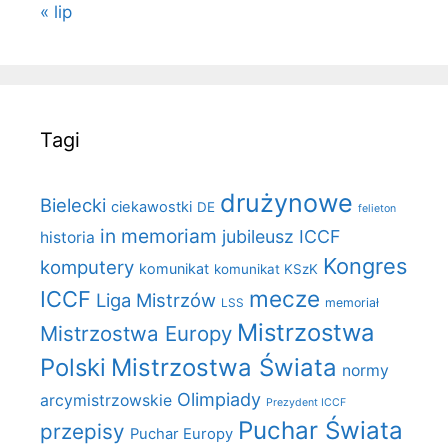
« lip
Tagi
drużynowe
Bielecki
ciekawostki
DE
felieton
in memoriam
jubileusz ICCF
historia
Kongres
komputery
komunikat
komunikat KSzK
mecze
ICCF
Liga Mistrzów
LSS
memoriał
Mistrzostwa
Mistrzostwa Europy
Polski
Mistrzostwa Świata
normy
Olimpiady
arcymistrzowskie
Prezydent ICCF
Puchar Świata
przepisy
Puchar Europy