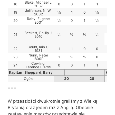
Blake, Michael J.
Mo
18
0
0
1
1
2037
Dan
Jefferson, N. W.
K
19
½
1
0
½
2032
Jan
Raby, Eugene
Gr
20
½
0
1
½
2031
Bene
So
And
Beckett, Phillip J.
21
½
½
½
½
(Łu
2010
Pr
Gould, Iain C.
Kani
22
1
1
0
0
1931
Nunn, Peter
23
1
½
½
0
1800P
Stan
Cowling,
24
0
0
1
1
Król,
Terence I. 1799
Kapitan
Sheppard, Barry
Wojna
Ogółem:
20
28
===
W przeszłości dwukrotnie graliśmy z Wielką
Brytanią oraz jeden raz z Anglią. Obecnie
zestawienie meczów przedstawia się