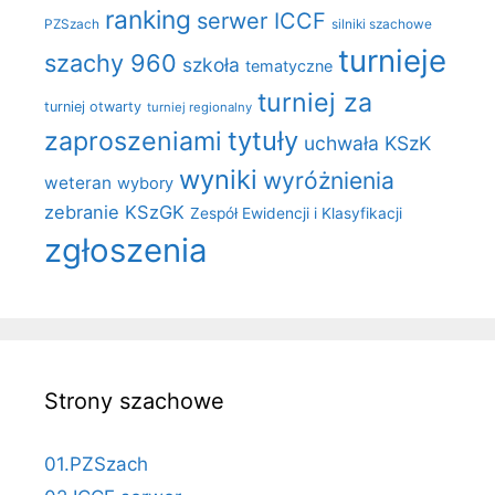
ranking
serwer ICCF
PZSzach
silniki szachowe
turnieje
szachy 960
szkoła
tematyczne
turniej za
turniej otwarty
turniej regionalny
zaproszeniami
tytuły
uchwała KSzK
wyniki
wyróżnienia
weteran
wybory
zebranie KSzGK
Zespół Ewidencji i Klasyfikacji
zgłoszenia
Strony szachowe
01.PZSzach