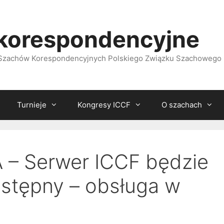
korespondencyjne
i Szachów Korespondencyjnych Polskiego Związku Szachowego
Turnieje
Kongresy ICCF
O szachach
– Serwer ICCF będzie
stępny – obsługa w