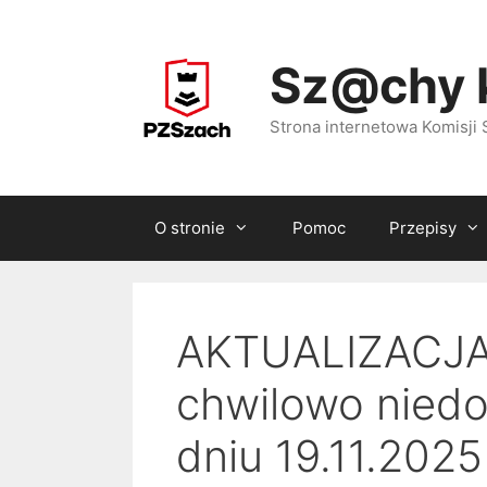
Przejdź
do
Sz@chy 
treści
Strona internetowa Komisj
O stronie
Pomoc
Przepisy
AKTUALIZACJA 
chwilowo niedo
dniu 19.11.2025