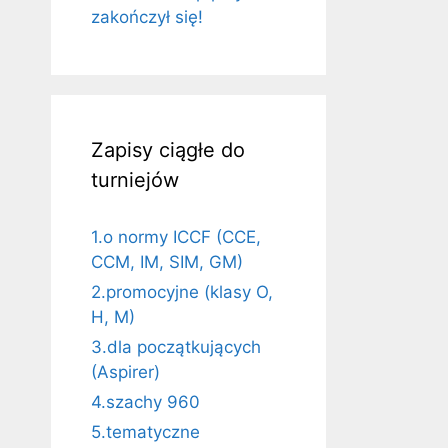
zakończył się!
Zapisy ciągłe do
turniejów
1.o normy ICCF (CCE,
CCM, IM, SIM, GM)
2.promocyjne (klasy O,
H, M)
3.dla początkujących
(Aspirer)
4.szachy 960
5.tematyczne