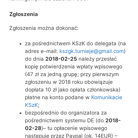
Zgłoszenia
Zgłoszenia można dokonać:
za pośrednictwem KSzK do delegata (na
adres e-mail:
kszgk.turnieje@gmail.com
)
do dnia
2018-02-25
należy przesłać
kopię potwierdzenia wpłaty wpisowego
(47 zł za jedną grupę;
przy pierwszym
zgłoszeniu w 2018 roku obowiązuje
dopłata 10 zł jako opłata członkowska)
płatne na konto podane w
Komunikacie
KSzK
;
bezpośrednio do organizatora za
pośrednictwem systemu DE (do
2018-
02-28
)– tu opłacenie wpisowego
następuje przez Paypal (ok. 14EUR) –