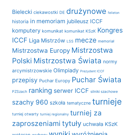
drużynowe
Bielecki
ciekawostki
DE
felieton
in memoriam
jubileusz ICCF
historia
Kongres
komputery
komunikat
komunikat KSzK
mecze
ICCF
Liga Mistrzów
LSS
memoriał
Mistrzostwa
Mistrzostwa Europy
Polski
Mistrzostwa Świata
normy
Olimpiady
arcymistrzowskie
Prezydent ICCF
Puchar Świata
przepisy
Puchar Europy
ranking
serwer ICCF
PZSzach
silniki szachowe
turnieje
szachy 960
szkoła
tematyczne
turniej za
turniej otwarty
turniej regionalny
zaproszeniami
tytuły
uchwała KSzK
wyniki
wyróżnienia
weteran