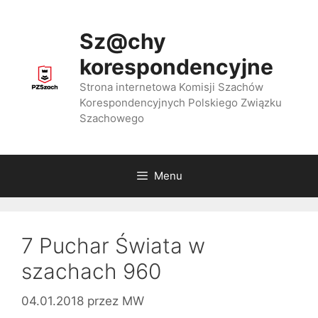
Przejdź
do
Sz@chy
treści
korespondencyjne
Strona internetowa Komisji Szachów
Korespondencyjnych Polskiego Związku
Szachowego
Menu
7 Puchar Świata w
szachach 960
04.01.2018
przez
MW