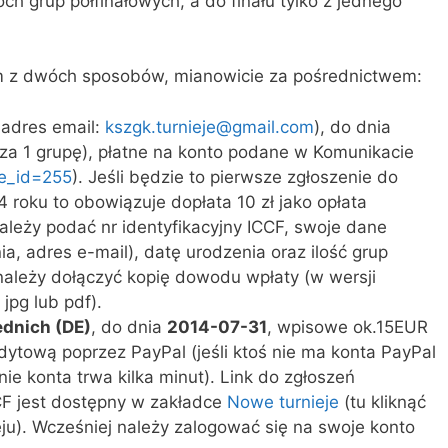
ch grup półfinałowych, a do finału tylko z jednego
z dwóch sposobów, mianowicie za pośrednictwem:
 adres email:
kszgk.turnieje@gmail.com
), do dnia
(za 1 grupę), płatne na konto podane w Komunikacie
ge_id=255
). Jeśli będzie to pierwsze zgłoszenie do
 roku to obowiązuje dopłata 10 zł jako opłata
ależy podać nr identyfikacyjny ICCF, swoje dane
, adres e-mail), datę urodzenia oraz ilość grup
należy dołączyć kopię dowodu wpłaty (w wersji
 jpg lub pdf).
dnich (DE)
, do dnia
2014-07-31
, wpisowe ok.15EUR
edytową poprzez PayPal (jeśli ktoś nie ma konta PayPal
ie konta trwa kilka minut). Link do zgłoszeń
CF jest dostępny w zakładce
Nowe turnieje
(tu kliknąć
eju). Wcześniej należy zalogować się na swoje konto