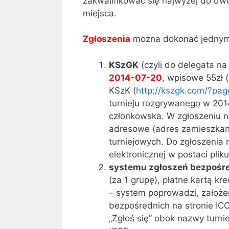
zakwalifikować się najwyżej do dwó
miejsca.
Zgłoszenia
można dokonać jednym 
KSzGK
(czyli do delegata na
2014-07-20
, wpisowe 55zł 
KSzK (
http://kszgk.com/?pa
turnieju rozgrywanego w 2014
członkowska. W zgłoszeniu n
adresowe (adres zamieszkania
turniejowych. Do zgłoszenia 
elektronicznej w postaci pliku
systemu zgłoszeń bezpośre
(za 1 grupę), płatne kartą kr
– system poprowadzi, założen
bezpośrednich na stronie IC
„Zgłoś się” obok nazwy turni