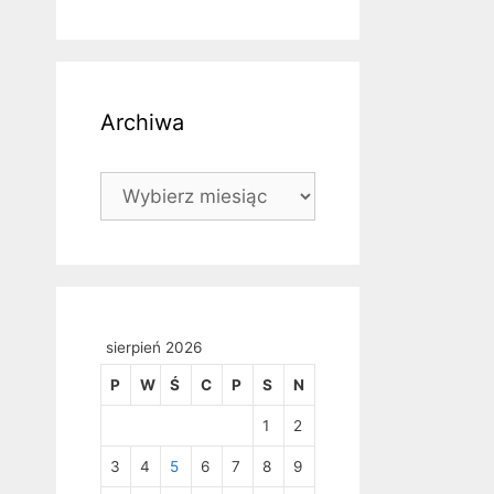
Archiwa
Archiwa
sierpień 2026
P
W
Ś
C
P
S
N
1
2
3
4
5
6
7
8
9