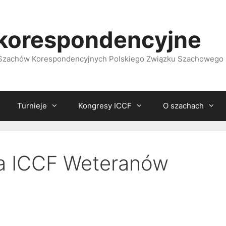
korespondencyjne
i Szachów Korespondencyjnych Polskiego Związku Szachowego
Turnieje
Kongresy ICCF
O szachach
ta ICCF Weteranów