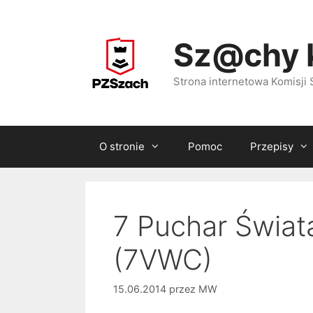
Przejdź
do
Sz@chy 
treści
Strona internetowa Komisj
O stronie
Pomoc
Przepisy
7 Puchar Świa
(7VWC)
15.06.2014
przez
MW