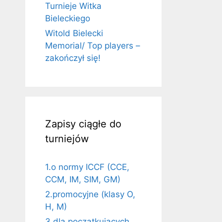
Turnieje Witka
Bieleckiego
Witold Bielecki
Memorial/ Top players –
zakończył się!
Zapisy ciągłe do
turniejów
1.o normy ICCF (CCE,
CCM, IM, SIM, GM)
2.promocyjne (klasy O,
H, M)
3.dla początkujących