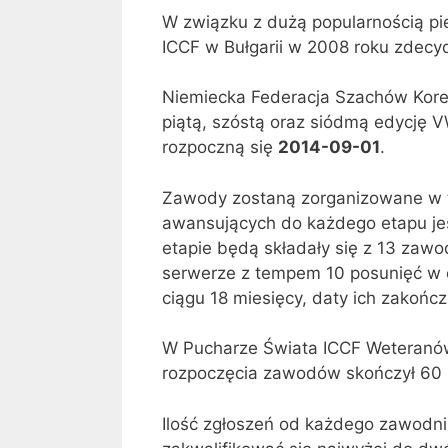
W związku z dużą popularnością pi
ICCF w Bułgarii w 2008 roku zdec
Niemiecka Federacja Szachów Kore
piątą, szóstą oraz siódmą edycję 
rozpoczną się
2014-09-01
.
Zawody zostaną zorganizowane w trze
awansujących do każdego etapu jes
etapie będą składały się z 13 zawo
serwerze z tempem 10 posunięć w c
ciągu 18 miesięcy, daty ich zakoń
W Pucharze Świata ICCF Weteranów
rozpoczęcia zawodów skończył 60 l
Ilość zgłoszeń od każdego zawodni