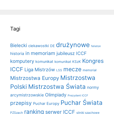
Tagi
drużynowe
Bielecki
ciekawostki
DE
felieton
in memoriam
jubileusz ICCF
historia
Kongres
komputery
komunikat
komunikat KSzK
mecze
ICCF
Liga Mistrzów
LSS
memoriał
Mistrzostwa
Mistrzostwa Europy
Polski
Mistrzostwa Świata
normy
Olimpiady
arcymistrzowskie
Prezydent ICCF
Puchar Świata
przepisy
Puchar Europy
ranking
serwer ICCF
PZSzach
silniki szachowe