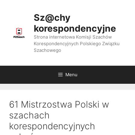
Przejdź
do
Sz@chy
treści
korespondencyjne
Strona internetowa Komisji Szachów
Korespondencyjnych Polskiego Związku
Szachowego
Menu
61 Mistrzostwa Polski w
szachach
korespondencyjnych