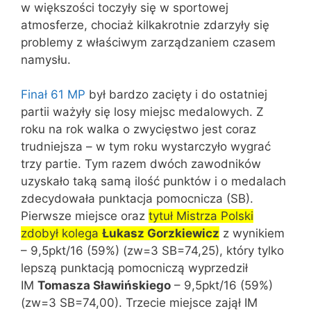
w większości toczyły się w sportowej
atmosferze, chociaż kilkakrotnie zdarzyły się
problemy z właściwym zarządzaniem czasem
namysłu.
Finał 61 MP
był bardzo zacięty i do ostatniej
partii ważyły się losy miejsc medalowych. Z
roku na rok walka o zwycięstwo jest coraz
trudniejsza – w tym roku wystarczyło wygrać
trzy partie. Tym razem dwóch zawodników
uzyskało taką samą ilość punktów i o medalach
zdecydowała punktacja pomocnicza (SB).
Pierwsze miejsce oraz
tytuł Mistrza Polski
zdobył kolega
Łukasz Gorzkiewicz
z wynikiem
– 9,5pkt/16 (59%) (zw=3 SB=74,25), który tylko
lepszą punktacją pomocniczą wyprzedził
IM
Tomasza Sławińskiego
– 9,5pkt/16 (59%)
(zw=3 SB=74,00). Trzecie miejsce zajął IM