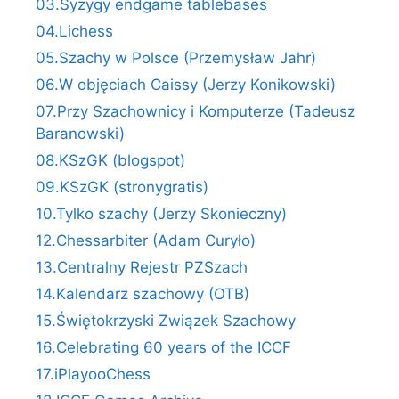
03.Syzygy endgame tablebases
04.Lichess
05.Szachy w Polsce (Przemysław Jahr)
06.W objęciach Caissy (Jerzy Konikowski)
07.Przy Szachownicy i Komputerze (Tadeusz
Baranowski)
08.KSzGK (blogspot)
09.KSzGK (stronygratis)
10.Tylko szachy (Jerzy Skonieczny)
12.Chessarbiter (Adam Curyło)
13.Centralny Rejestr PZSzach
14.Kalendarz szachowy (OTB)
15.Świętokrzyski Związek Szachowy
16.Celebrating 60 years of the ICCF
17.iPlayooChess