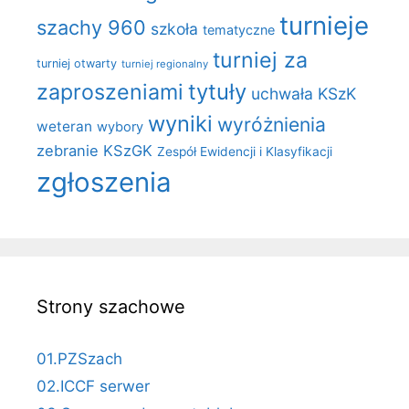
turnieje
szachy 960
szkoła
tematyczne
turniej za
turniej otwarty
turniej regionalny
zaproszeniami
tytuły
uchwała KSzK
wyniki
wyróżnienia
weteran
wybory
zebranie KSzGK
Zespół Ewidencji i Klasyfikacji
zgłoszenia
Strony szachowe
01.PZSzach
02.ICCF serwer