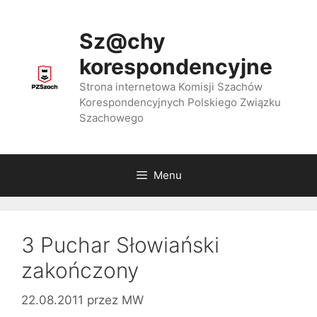
Przejdź
do
Sz@chy
treści
korespondencyjne
Strona internetowa Komisji Szachów
Korespondencyjnych Polskiego Związku
Szachowego
Menu
3 Puchar Słowiański
zakończony
22.08.2011
przez
MW