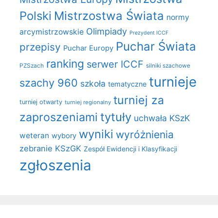
Polski
Mistrzostwa Świata
normy
Olimpiady
arcymistrzowskie
Prezydent ICCF
Puchar Świata
przepisy
Puchar Europy
ranking
serwer ICCF
PZSzach
silniki szachowe
turnieje
szachy 960
szkoła
tematyczne
turniej za
turniej otwarty
turniej regionalny
zaproszeniami
tytuły
uchwała KSzK
wyniki
wyróżnienia
weteran
wybory
zebranie KSzGK
Zespół Ewidencji i Klasyfikacji
zgłoszenia