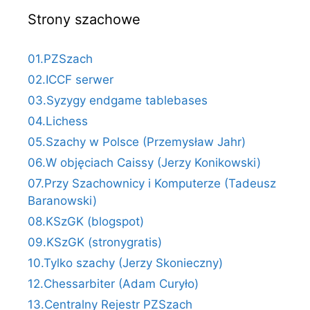
Strony szachowe
01.PZSzach
02.ICCF serwer
03.Syzygy endgame tablebases
04.Lichess
05.Szachy w Polsce (Przemysław Jahr)
06.W objęciach Caissy (Jerzy Konikowski)
07.Przy Szachownicy i Komputerze (Tadeusz
Baranowski)
08.KSzGK (blogspot)
09.KSzGK (stronygratis)
10.Tylko szachy (Jerzy Skonieczny)
12.Chessarbiter (Adam Curyło)
13.Centralny Rejestr PZSzach