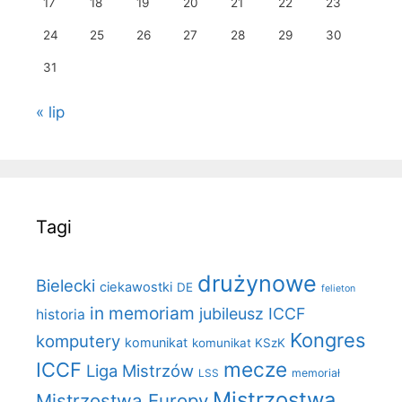
17
18
19
20
21
22
23
24
25
26
27
28
29
30
31
« lip
Tagi
drużynowe
Bielecki
ciekawostki
DE
felieton
in memoriam
jubileusz ICCF
historia
Kongres
komputery
komunikat
komunikat KSzK
mecze
ICCF
Liga Mistrzów
LSS
memoriał
Mistrzostwa
Mistrzostwa Europy