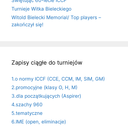
Świętując 60-lecie ICCF
Turnieje Witka Bieleckiego
Witold Bielecki Memorial/ Top players –
zakończył się!
Zapisy ciągłe do turniejów
1.o normy ICCF (CCE, CCM, IM, SIM, GM)
2.promocyjne (klasy O, H, M)
3.dla początkujących (Aspirer)
4.szachy 960
5.tematyczne
6.IME (open, eliminacje)