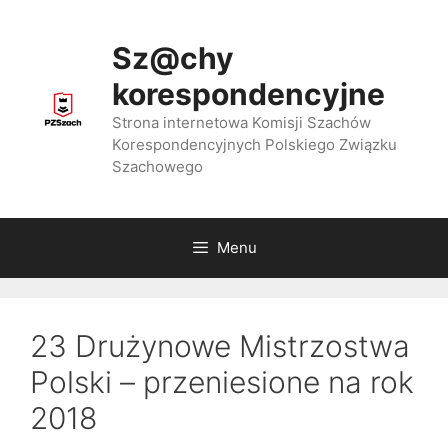
Przejdź
do
Sz@chy
treści
korespondencyjne
Strona internetowa Komisji Szachów
Korespondencyjnych Polskiego Związku
Szachowego
Menu
23 Drużynowe Mistrzostwa
Polski – przeniesione na rok
2018