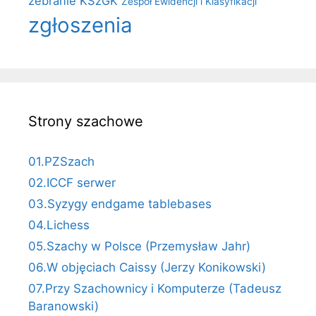
zebranie KSzGK
Zespół Ewidencji i Klasyfikacji
zgłoszenia
Strony szachowe
01.PZSzach
02.ICCF serwer
03.Syzygy endgame tablebases
04.Lichess
05.Szachy w Polsce (Przemysław Jahr)
06.W objęciach Caissy (Jerzy Konikowski)
07.Przy Szachownicy i Komputerze (Tadeusz
Baranowski)