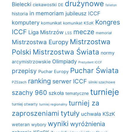
drużynowe
Bielecki
ciekawostki
DE
felieton
in memoriam
jubileusz ICCF
historia
Kongres
komputery
komunikat
komunikat KSzK
mecze
ICCF
Liga Mistrzów
LSS
memoriał
Mistrzostwa
Mistrzostwa Europy
Polski
Mistrzostwa Świata
normy
Olimpiady
arcymistrzowskie
Prezydent ICCF
Puchar Świata
przepisy
Puchar Europy
ranking
serwer ICCF
PZSzach
silniki szachowe
turnieje
szachy 960
szkoła
tematyczne
turniej za
turniej otwarty
turniej regionalny
zaproszeniami
tytuły
uchwała KSzK
wyniki
wyróżnienia
weteran
wybory