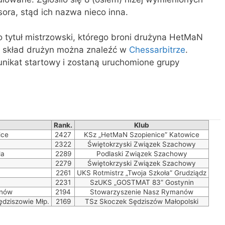
sora, stąd ich nazwa nieco inna.
 tytuł mistrzowski, którego broni drużyna HetMaN
 skład drużyn można znaleźć w
Chessarbitrze
.
nikat startowy i zostaną uruchomione grupy
Rank.
Klub
ice
2427
KSz „HetMaN Szopienice” Katowice
2322
Świętokrzyski Związek Szachowy
la
2289
Podlaski Związek Szachowy
2279
Świętokrzyski Związek Szachowy
2261
UKS Rotmistrz „Twoja Szkoła” Grudziądz
2231
SzUKS „GOSTMAT 83” Gostynin
anów
2194
Stowarzyszenie Nasz Rymanów
ędziszowie Młp.
2169
TSz Skoczek Sędziszów Małopolski