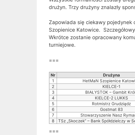
drużyn. Trzy drużyny znalazły spon
Zapowiada się ciekawy pojedynek o
Szopienice Katowice. Szczegółowy
Wkrótce zostanie opracowany komu
turniejowe.
===
Nr
Drużyna
1
HetMaN Szopienice Katow
2
KIELCE-1
3
BIAŁYSTOK – Gambit Kró
4
KIELCE-2 LUKKS
5
Rotmistrz Grudziądz
6
Gostmat 83
7
Stowarzyszenie Nasz Rym
8
TSz „Skoczek” – Bank Spółdzielczy w S
===