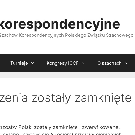
korespondencyjne
i Szachów Korespondencyjnych Polskiego Związku Szachowego
Turnieje
Kongresy ICCF
O szachach
zenia zostały zamknięte
rzostw Polski zostały zamknięte i zweryfikowane.
ulowane. Zgłosiło się 8 (osiem) niżej wymienionych