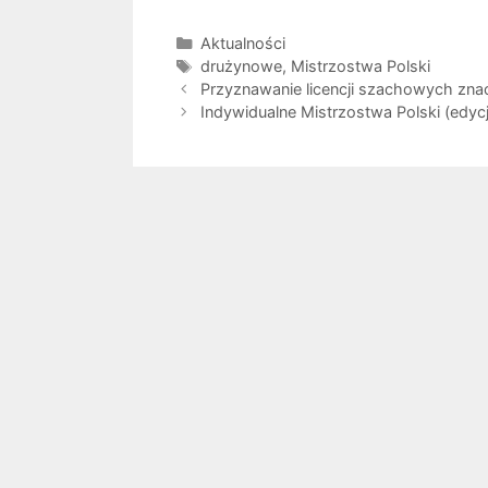
Kategorie
Aktualności
Tagi
drużynowe
,
Mistrzostwa Polski
Przyznawanie licencji szachowych zna
Indywidualne Mistrzostwa Polski (edycja