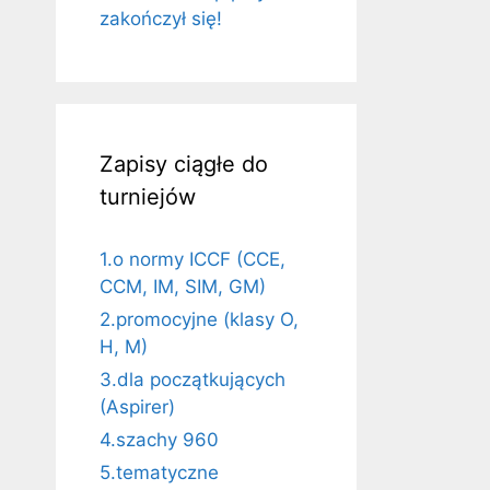
zakończył się!
Zapisy ciągłe do
turniejów
1.o normy ICCF (CCE,
CCM, IM, SIM, GM)
2.promocyjne (klasy O,
H, M)
3.dla początkujących
(Aspirer)
4.szachy 960
5.tematyczne