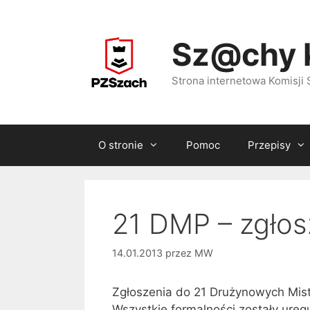
Przejdź
do
Sz@chy 
treści
Strona internetowa Komisj
O stronie
Pomoc
Przepisy
21 DMP – zgłos
14.01.2013
przez
MW
Zgłoszenia do 21 Drużynowych Mist
Wszystkie formalności zostały ureg