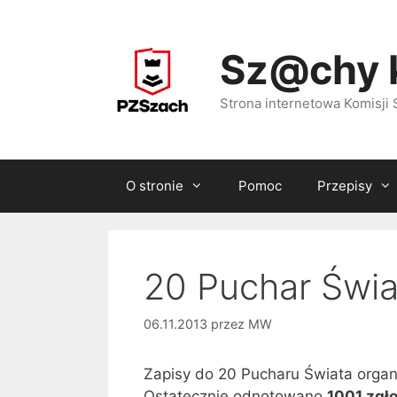
Przejdź
do
Sz@chy 
treści
Strona internetowa Komisj
O stronie
Pomoc
Przepisy
20 Puchar Świa
06.11.2013
przez
MW
Zapisy do 20 Pucharu Świata organ
Ostatecznie odnotowano
1001 zgł