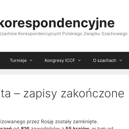
korespondencyjne
i Szachów Korespondencyjnych Polskiego Związku Szachowego
Turnieje
Kongresy ICCF
O szachach
ta – zapisy zakończone
izowanego przez Rosję zostały zamknięte.
oszeń
od
816
zawodników z
55 krajów
, w tym od