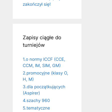
zakończył się!
Zapisy ciągłe do
turniejów
1.o normy ICCF (CCE,
CCM, IM, SIM, GM)
2.promocyjne (klasy O,
H, M)
3.dla początkujących
(Aspirer)
4.szachy 960
5.tematyczne