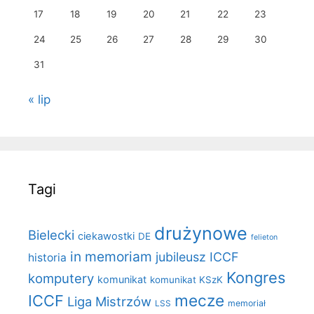
17
18
19
20
21
22
23
24
25
26
27
28
29
30
31
« lip
Tagi
drużynowe
Bielecki
ciekawostki
DE
felieton
in memoriam
jubileusz ICCF
historia
Kongres
komputery
komunikat
komunikat KSzK
mecze
ICCF
Liga Mistrzów
LSS
memoriał