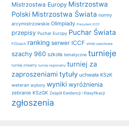
Mistrzostwa
Mistrzostwa Europy
Polski
Mistrzostwa Świata
normy
Olimpiady
arcymistrzowskie
Prezydent ICCF
Puchar Świata
przepisy
Puchar Europy
ranking
serwer ICCF
PZSzach
silniki szachowe
turnieje
szachy 960
szkoła
tematyczne
turniej za
turniej otwarty
turniej regionalny
zaproszeniami
tytuły
uchwała KSzK
wyniki
wyróżnienia
weteran
wybory
zebranie KSzGK
Zespół Ewidencji i Klasyfikacji
zgłoszenia