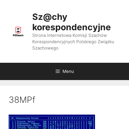
Przejdź
do
Sz@chy
treści
korespondencyjne
Strona internetowa Komisji Szachów
Korespondencyjnych Polskiego Związku
Szachowego
Menu
38MPf