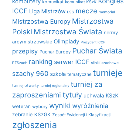
Kongres
komputery
komunikat
komunikat KSzK
mecze
ICCF
Liga Mistrzów
LSS
memoriał
Mistrzostwa
Mistrzostwa Europy
Polski
Mistrzostwa Świata
normy
Olimpiady
arcymistrzowskie
Prezydent ICCF
Puchar Świata
przepisy
Puchar Europy
ranking
serwer ICCF
PZSzach
silniki szachowe
turnieje
szachy 960
szkoła
tematyczne
turniej za
turniej otwarty
turniej regionalny
zaproszeniami
tytuły
uchwała KSzK
wyniki
wyróżnienia
weteran
wybory
zebranie KSzGK
Zespół Ewidencji i Klasyfikacji
zgłoszenia