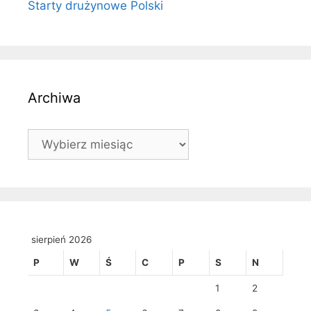
Starty drużynowe Polski
Archiwa
Archiwa
sierpień 2026
P
W
Ś
C
P
S
N
1
2