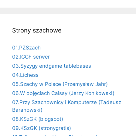
Strony szachowe
01.PZSzach
02.ICCF serwer
03.Syzygy endgame tablebases
04.Lichess
05.Szachy w Polsce (Przemysław Jahr)
06.W objęciach Caissy (Jerzy Konikowski)
07.Przy Szachownicy i Komputerze (Tadeusz
Baranowski)
08.KSzGK (blogspot)
09.KSzGK (stronygratis)