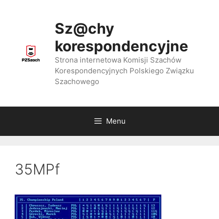
Przejdź
do
Sz@chy
treści
korespondencyjne
Strona internetowa Komisji Szachów
Korespondencyjnych Polskiego Związku
Szachowego
Menu
35MPf