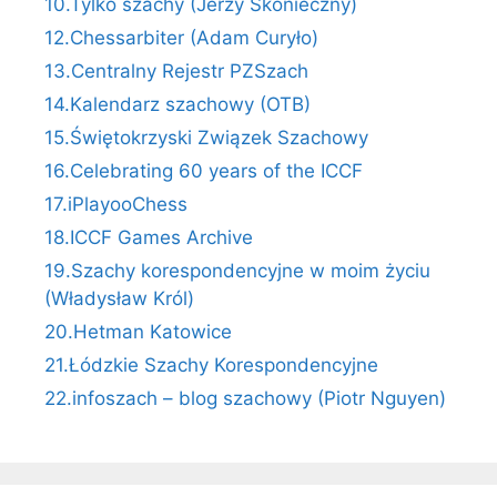
10.Tylko szachy (Jerzy Skonieczny)
12.Chessarbiter (Adam Curyło)
13.Centralny Rejestr PZSzach
14.Kalendarz szachowy (OTB)
15.Świętokrzyski Związek Szachowy
16.Celebrating 60 years of the ICCF
17.iPlayooChess
18.ICCF Games Archive
19.Szachy korespondencyjne w moim życiu
(Władysław Król)
20.Hetman Katowice
21.Łódzkie Szachy Korespondencyjne
22.infoszach – blog szachowy (Piotr Nguyen)