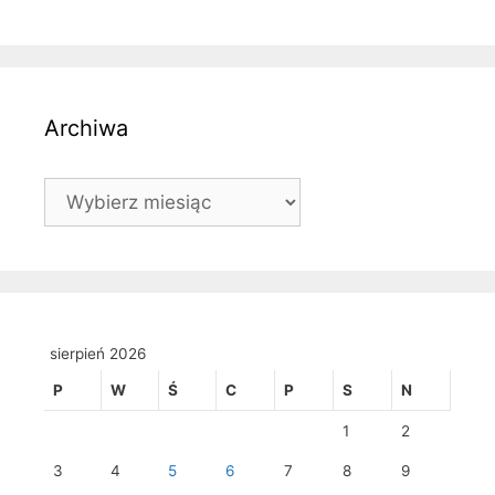
Archiwa
Archiwa
sierpień 2026
P
W
Ś
C
P
S
N
1
2
3
4
5
6
7
8
9