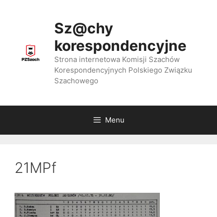
Przejdź
do
Sz@chy
treści
korespondencyjne
Strona internetowa Komisji Szachów
Korespondencyjnych Polskiego Związku
Szachowego
Menu
21MPf