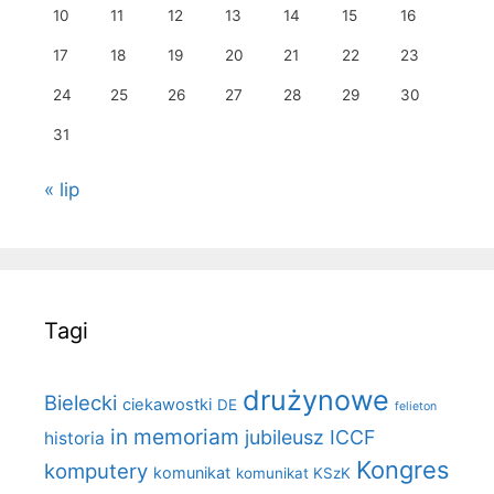
10
11
12
13
14
15
16
17
18
19
20
21
22
23
24
25
26
27
28
29
30
31
« lip
Tagi
drużynowe
Bielecki
ciekawostki
DE
felieton
in memoriam
jubileusz ICCF
historia
Kongres
komputery
komunikat
komunikat KSzK