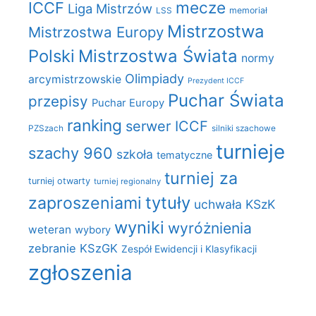
mecze
ICCF
Liga Mistrzów
LSS
memoriał
Mistrzostwa
Mistrzostwa Europy
Polski
Mistrzostwa Świata
normy
Olimpiady
arcymistrzowskie
Prezydent ICCF
Puchar Świata
przepisy
Puchar Europy
ranking
serwer ICCF
PZSzach
silniki szachowe
turnieje
szachy 960
szkoła
tematyczne
turniej za
turniej otwarty
turniej regionalny
zaproszeniami
tytuły
uchwała KSzK
wyniki
wyróżnienia
weteran
wybory
zebranie KSzGK
Zespół Ewidencji i Klasyfikacji
zgłoszenia