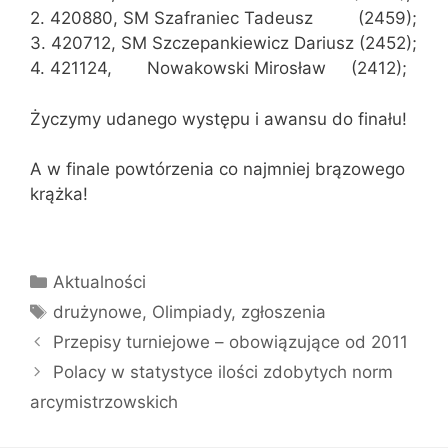
2. 420880, SM Szafraniec Tadeusz (2459);
3. 420712, SM Szczepankiewicz Dariusz (2452);
4. 421124, Nowakowski Mirosław (2412);
Życzymy udanego występu i awansu do finału!
A w finale powtórzenia co najmniej brązowego
krążka!
Kategorie
Aktualności
Tagi
drużynowe
,
Olimpiady
,
zgłoszenia
Przepisy turniejowe – obowiązujące od 2011
Polacy w statystyce ilości zdobytych norm
arcymistrzowskich