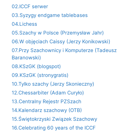
02.ICCF serwer
03.Syzygy endgame tablebases
04.Lichess
05.Szachy w Polsce (Przemysław Jahr)
06.W objęciach Caissy (Jerzy Konikowski)
07.Przy Szachownicy i Komputerze (Tadeusz
Baranowski)
08.KSzGK (blogspot)
09.KSzGK (stronygratis)
10.Tylko szachy (Jerzy Skonieczny)
12.Chessarbiter (Adam Curyło)
13.Centralny Rejestr PZSzach
14.Kalendarz szachowy (OTB)
15.Świętokrzyski Związek Szachowy
16.Celebrating 60 years of the ICCF