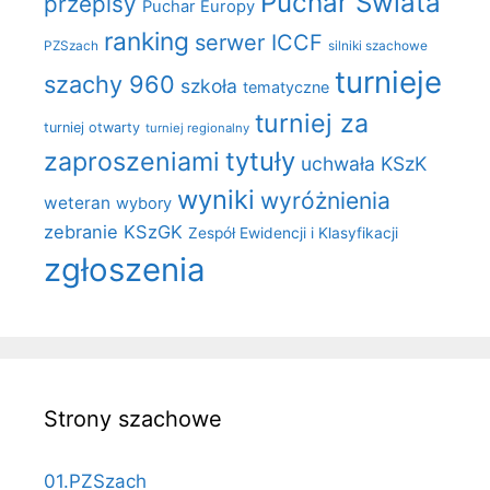
Puchar Świata
przepisy
Puchar Europy
ranking
serwer ICCF
PZSzach
silniki szachowe
turnieje
szachy 960
szkoła
tematyczne
turniej za
turniej otwarty
turniej regionalny
zaproszeniami
tytuły
uchwała KSzK
wyniki
wyróżnienia
weteran
wybory
zebranie KSzGK
Zespół Ewidencji i Klasyfikacji
zgłoszenia
Strony szachowe
01.PZSzach