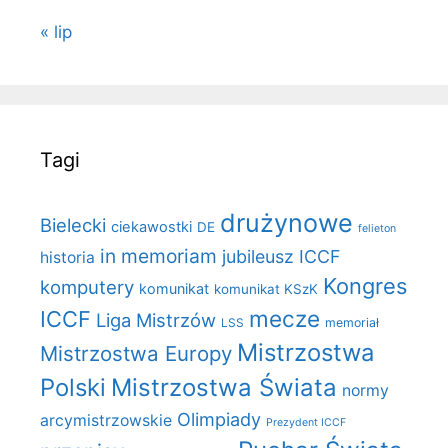
« lip
Tagi
drużynowe
Bielecki
ciekawostki
DE
felieton
in memoriam
jubileusz ICCF
historia
Kongres
komputery
komunikat
komunikat KSzK
mecze
ICCF
Liga Mistrzów
LSS
memoriał
Mistrzostwa
Mistrzostwa Europy
Polski
Mistrzostwa Świata
normy
Olimpiady
arcymistrzowskie
Prezydent ICCF