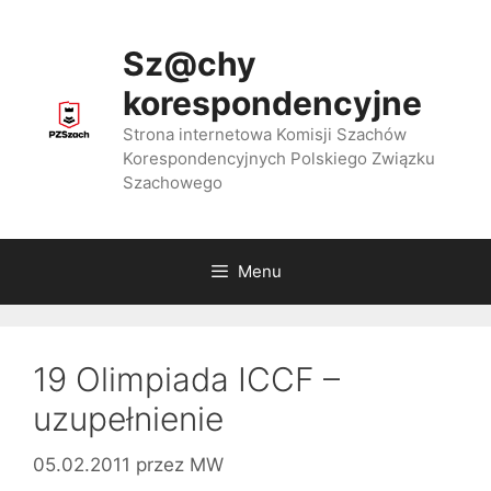
Przejdź
do
Sz@chy
treści
korespondencyjne
Strona internetowa Komisji Szachów
Korespondencyjnych Polskiego Związku
Szachowego
Menu
19 Olimpiada ICCF –
uzupełnienie
05.02.2011
przez
MW