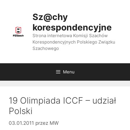
Przejdź
do
Sz@chy
treści
korespondencyjne
Strona internetowa Komisji Szachów
Korespondencyjnych Polskiego Związku
Szachowego
Menu
19 Olimpiada ICCF – udział
Polski
03.01.2011
przez
MW