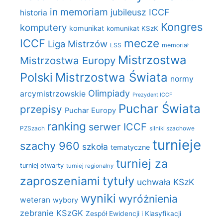
in memoriam
jubileusz ICCF
historia
Kongres
komputery
komunikat
komunikat KSzK
mecze
ICCF
Liga Mistrzów
LSS
memoriał
Mistrzostwa
Mistrzostwa Europy
Polski
Mistrzostwa Świata
normy
Olimpiady
arcymistrzowskie
Prezydent ICCF
Puchar Świata
przepisy
Puchar Europy
ranking
serwer ICCF
PZSzach
silniki szachowe
turnieje
szachy 960
szkoła
tematyczne
turniej za
turniej otwarty
turniej regionalny
zaproszeniami
tytuły
uchwała KSzK
wyniki
wyróżnienia
weteran
wybory
zebranie KSzGK
Zespół Ewidencji i Klasyfikacji