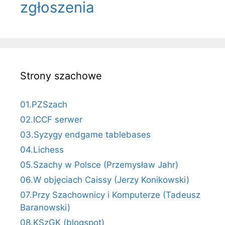
zgłoszenia
Strony szachowe
01.PZSzach
02.ICCF serwer
03.Syzygy endgame tablebases
04.Lichess
05.Szachy w Polsce (Przemysław Jahr)
06.W objęciach Caissy (Jerzy Konikowski)
07.Przy Szachownicy i Komputerze (Tadeusz
Baranowski)
08.KSzGK (blogspot)