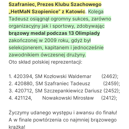
Szafraniec, Prezes Klubu Szachowego
„HetMaN Szopienice” z Katowic
.
Kolega
Tadeusz osiągnął ogromny sukces, zarówno
organizacyjny jak i sportowy, zdobywając
brązowy medal podczas 13 Olimpiady
zakończonej w 2009 roku, gdyż był
selekcjonerem, kapitanem i jednocześnie
zawodnikiem ówczesnej drużyny.
Oto skład polskiej reprezentacji:
1. 420394, SM Kozłowski Waldemar (2462);
2. 420880, SM Szafraniec Tadeusz (2459);
3. 420712, SM Szczepankiewicz Dariusz (2452);
4. 421124, Nowakowski Mirosław (2412);
Życzymy udanego występu i awansu do finału!
A w finale powtórzenia co najmniej brązowego
krążka!