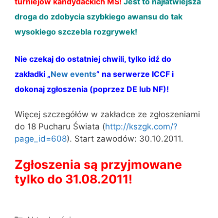
turniejów kandydackich MŚ!
Jest to najłatwiejsza
droga do zdobycia szybkiego awansu do tak
wysokiego szczebla rozgrywek!
Nie czekaj do ostatniej chwili, tylko idź do
zakładki „
New events
” na serwerze ICCF i
dokonaj zgłoszenia (poprzez DE lub NF)!
Więcej szczegółów w zakładce ze zgłoszeniami
do 18 Pucharu Świata (
http://kszgk.com/?
page_id=608
). Start zawodów: 30.10.2011.
Zgłoszenia są przyjmowane
tylko do 31.08.2011!