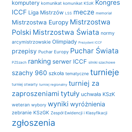
Kongres
komputery
komunikat
komunikat KSzK
mecze
ICCF
Liga Mistrzów
LSS
memoriał
Mistrzostwa
Mistrzostwa Europy
Polski
Mistrzostwa Świata
normy
Olimpiady
arcymistrzowskie
Prezydent ICCF
Puchar Świata
przepisy
Puchar Europy
ranking
serwer ICCF
PZSzach
silniki szachowe
turnieje
szachy 960
szkoła
tematyczne
turniej za
turniej otwarty
turniej regionalny
zaproszeniami
tytuły
uchwała KSzK
wyniki
wyróżnienia
weteran
wybory
zebranie KSzGK
Zespół Ewidencji i Klasyfikacji
zgłoszenia