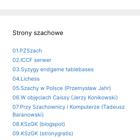
Strony szachowe
01.PZSzach
02.ICCF serwer
03.Syzygy endgame tablebases
04.Lichess
05.Szachy w Polsce (Przemysław Jahr)
06.W objęciach Caissy (Jerzy Konikowski)
07.Przy Szachownicy i Komputerze (Tadeusz
Baranowski)
08.KSzGK (blogspot)
09.KSzGK (stronygratis)