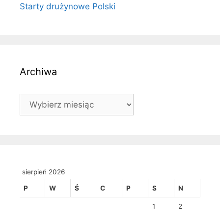
Starty drużynowe Polski
Archiwa
Archiwa
sierpień 2026
P
W
Ś
C
P
S
N
1
2