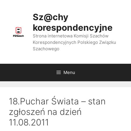
Przejdź
do
Sz@chy
treści
korespondencyjne
Strona internetowa Komisji Szachów
Korespondencyjnych Polskiego Związku
Szachowego
Menu
18.Puchar Świata – stan
zgłoszeń na dzień
11.08.2011