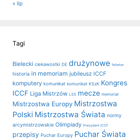
« lip
Tagi
drużynowe
Bielecki
ciekawostki
DE
felieton
in memoriam
jubileusz ICCF
historia
Kongres
komputery
komunikat
komunikat KSzK
mecze
ICCF
Liga Mistrzów
LSS
memoriał
Mistrzostwa
Mistrzostwa Europy
Polski
Mistrzostwa Świata
normy
Olimpiady
arcymistrzowskie
Prezydent ICCF
Puchar Świata
przepisy
Puchar Europy