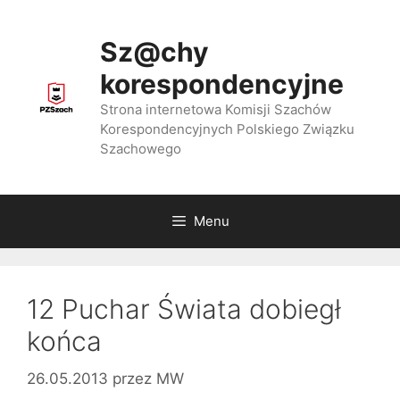
Przejdź
do
Sz@chy
treści
korespondencyjne
Strona internetowa Komisji Szachów
Korespondencyjnych Polskiego Związku
Szachowego
Menu
12 Puchar Świata dobiegł
końca
26.05.2013
przez
MW