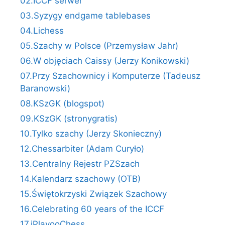
02.ICCF serwer
03.Syzygy endgame tablebases
04.Lichess
05.Szachy w Polsce (Przemysław Jahr)
06.W objęciach Caissy (Jerzy Konikowski)
07.Przy Szachownicy i Komputerze (Tadeusz
Baranowski)
08.KSzGK (blogspot)
09.KSzGK (stronygratis)
10.Tylko szachy (Jerzy Skonieczny)
12.Chessarbiter (Adam Curyło)
13.Centralny Rejestr PZSzach
14.Kalendarz szachowy (OTB)
15.Świętokrzyski Związek Szachowy
16.Celebrating 60 years of the ICCF
17.iPlayooChess