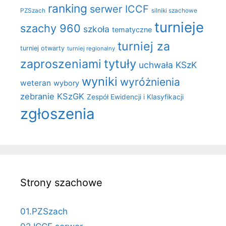
ranking
serwer ICCF
PZSzach
silniki szachowe
turnieje
szachy 960
szkoła
tematyczne
turniej za
turniej otwarty
turniej regionalny
zaproszeniami
tytuły
uchwała KSzK
wyniki
wyróżnienia
weteran
wybory
zebranie KSzGK
Zespół Ewidencji i Klasyfikacji
zgłoszenia
Strony szachowe
01.PZSzach