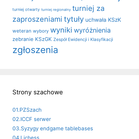
turniej za
turniej otwarty
turniej regionalny
zaproszeniami
tytuły
uchwała KSzK
wyniki
wyróżnienia
weteran
wybory
zebranie KSzGK
Zespół Ewidencji i Klasyfikacji
zgłoszenia
Strony szachowe
01.PZSzach
02.ICCF serwer
03.Syzygy endgame tablebases
04.Lichess