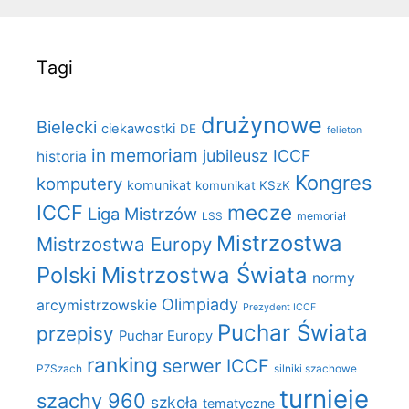
Tagi
drużynowe
Bielecki
ciekawostki
DE
felieton
in memoriam
jubileusz ICCF
historia
Kongres
komputery
komunikat
komunikat KSzK
mecze
ICCF
Liga Mistrzów
LSS
memoriał
Mistrzostwa
Mistrzostwa Europy
Polski
Mistrzostwa Świata
normy
Olimpiady
arcymistrzowskie
Prezydent ICCF
Puchar Świata
przepisy
Puchar Europy
ranking
serwer ICCF
PZSzach
silniki szachowe
turnieje
szachy 960
szkoła
tematyczne