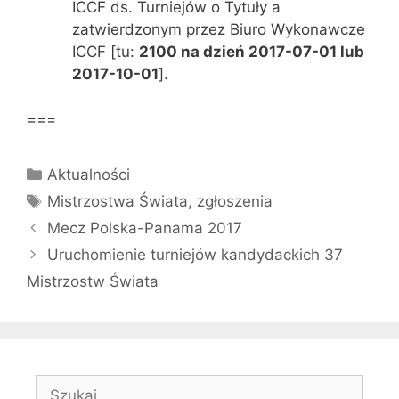
ICCF ds. Turniejów o Tytuły a
zatwierdzonym przez Biuro Wykonawcze
ICCF [tu:
2100 na dzień 2017-07-01 lub
2017-10-01
].
===
Kategorie
Aktualności
Tagi
Mistrzostwa Świata
,
zgłoszenia
Mecz Polska-Panama 2017
Uruchomienie turniejów kandydackich 37
Mistrzostw Świata
Szukaj: