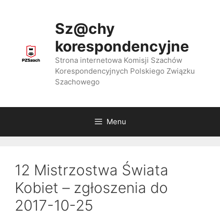
Przejdź
do
Sz@chy
treści
korespondencyjne
Strona internetowa Komisji Szachów
Korespondencyjnych Polskiego Związku
Szachowego
Menu
12 Mistrzostwa Świata
Kobiet – zgłoszenia do
2017-10-25