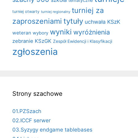
tematyczne
turniej za
turniej otwarty
turniej regionalny
zaproszeniami
tytuły
uchwała KSzK
wyniki
wyróżnienia
weteran
wybory
zebranie KSzGK
Zespół Ewidencji i Klasyfikacji
zgłoszenia
Strony szachowe
01.PZSzach
02.ICCF serwer
03.Syzygy endgame tablebases