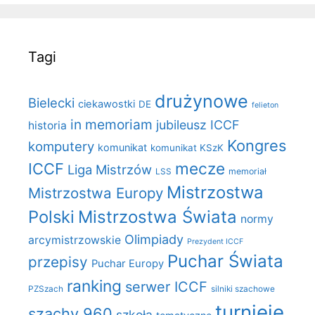
Tagi
drużynowe
Bielecki
ciekawostki
DE
felieton
in memoriam
jubileusz ICCF
historia
Kongres
komputery
komunikat
komunikat KSzK
mecze
ICCF
Liga Mistrzów
LSS
memoriał
Mistrzostwa
Mistrzostwa Europy
Polski
Mistrzostwa Świata
normy
Olimpiady
arcymistrzowskie
Prezydent ICCF
Puchar Świata
przepisy
Puchar Europy
ranking
serwer ICCF
PZSzach
silniki szachowe
turnieje
szachy 960
szkoła