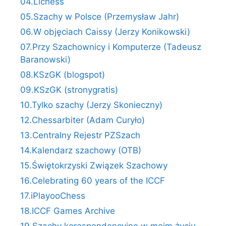
04.Lichess
05.Szachy w Polsce (Przemysław Jahr)
06.W objęciach Caissy (Jerzy Konikowski)
07.Przy Szachownicy i Komputerze (Tadeusz
Baranowski)
08.KSzGK (blogspot)
09.KSzGK (stronygratis)
10.Tylko szachy (Jerzy Skonieczny)
12.Chessarbiter (Adam Curyło)
13.Centralny Rejestr PZSzach
14.Kalendarz szachowy (OTB)
15.Świętokrzyski Związek Szachowy
16.Celebrating 60 years of the ICCF
17.iPlayooChess
18.ICCF Games Archive
19.Szachy korespondencyjne w moim życiu