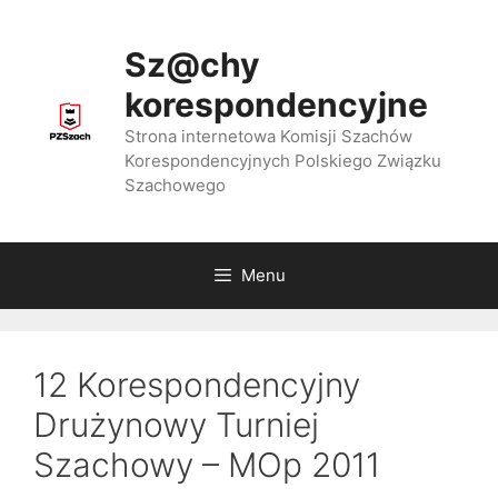
Przejdź
do
Sz@chy
treści
korespondencyjne
Strona internetowa Komisji Szachów
Korespondencyjnych Polskiego Związku
Szachowego
Menu
12 Korespondencyjny
Drużynowy Turniej
Szachowy – MOp 2011