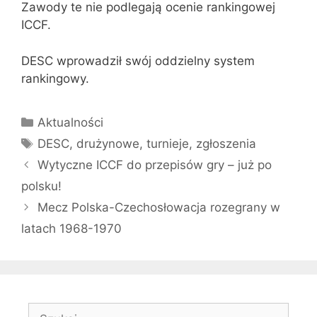
Zawody te nie podlegają ocenie rankingowej
ICCF.
DESC wprowadził swój oddzielny system
rankingowy.
Kategorie
Aktualności
Tagi
DESC
,
drużynowe
,
turnieje
,
zgłoszenia
Wytyczne ICCF do przepisów gry – już po
polsku!
Mecz Polska-Czechosłowacja rozegrany w
latach 1968-1970
Szukaj: