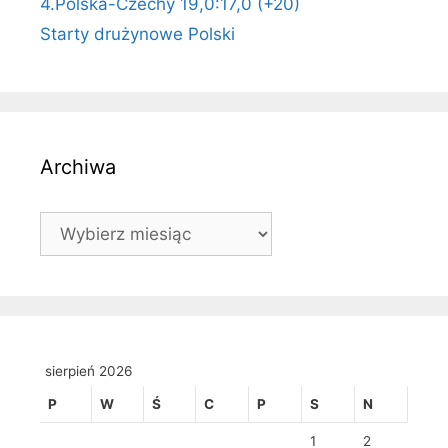
4.Polska-Czechy 19,0:17,0 (+20)
Starty drużynowe Polski
Archiwa
Archiwa
sierpień 2026
P
W
Ś
C
P
S
N
1
2