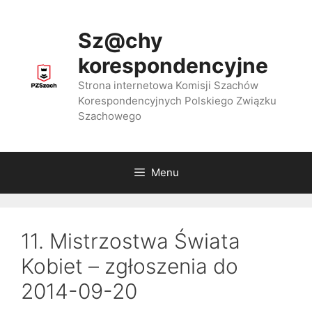
Przejdź
do
Sz@chy
treści
korespondencyjne
Strona internetowa Komisji Szachów
Korespondencyjnych Polskiego Związku
Szachowego
Menu
11. Mistrzostwa Świata
Kobiet – zgłoszenia do
2014-09-20