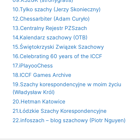
09.KSzGK (stronygratis)
10.Tylko szachy (Jerzy Skonieczny)
12.Chessarbiter (Adam Curyło)
13.Centralny Rejestr PZSzach
14.Kalendarz szachowy (OTB)
15.Świętokrzyski Związek Szachowy
16.Celebrating 60 years of the ICCF
17.iPlayooChess
18.ICCF Games Archive
19.Szachy korespondencyjne w moim życiu
(Władysław Król)
20.Hetman Katowice
21.Łódzkie Szachy Korespondencyjne
22.infoszach – blog szachowy (Piotr Nguyen)