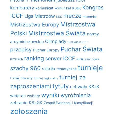
historia
Kongres
komputery
komunikat
komunikat KSzK
mecze
ICCF
Liga Mistrzów
LSS
memoriał
Mistrzostwa
Mistrzostwa Europy
Polski
Mistrzostwa Świata
normy
Olimpiady
arcymistrzowskie
Prezydent ICCF
Puchar Świata
przepisy
Puchar Europy
ranking
serwer ICCF
PZSzach
silniki szachowe
turnieje
szachy 960
szkoła
tematyczne
turniej za
turniej otwarty
turniej regionalny
zaproszeniami
tytuły
uchwała KSzK
wyniki
wyróżnienia
weteran
wybory
zebranie KSzGK
Zespół Ewidencji i Klasyfikacji
zgłoszenia