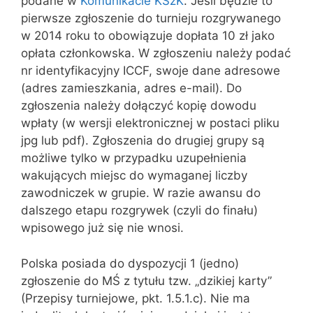
podane w
Komunikacie KSzK
. Jeśli będzie to
pierwsze zgłoszenie do turnieju rozgrywanego
w 2014 roku to obowiązuje dopłata 10 zł jako
opłata członkowska. W zgłoszeniu należy podać
nr identyfikacyjny ICCF, swoje dane adresowe
(adres zamieszkania, adres e-mail). Do
zgłoszenia należy dołączyć kopię dowodu
wpłaty (w wersji elektronicznej w postaci pliku
jpg lub pdf). Zgłoszenia do drugiej grupy są
możliwe tylko w przypadku uzupełnienia
wakujących miejsc do wymaganej liczby
zawodniczek w grupie. W razie awansu do
dalszego etapu rozgrywek (czyli do finału)
wpisowego już się nie wnosi.
Polska posiada do dyspozycji 1 (jedno)
zgłoszenie do MŚ z tytułu tzw. „dzikiej karty”
(Przepisy turniejowe, pkt. 1.5.1.c). Nie ma