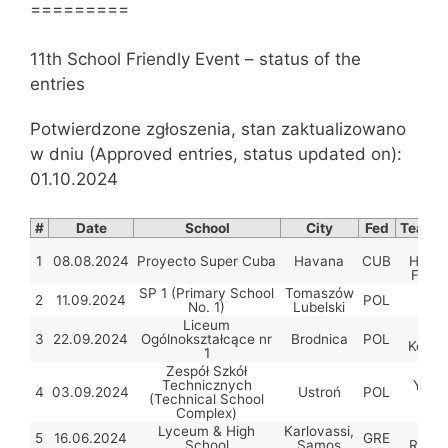
=========
11th School Friendly Event – status of the
entries
Potwierdzone zgłoszenia, stan zaktualizowano
w dniu (Approved entries, status updated on):
01.10.2024
#
Date
School
City
Fed
Team c
No
1
08.08.2024
Proyecto Super Cuba
Havana
CUB
Herná
Ferná
SP 1 (Primary School
Tomaszów
Rysz
2
11.09.2024
POL
No. 1)
Lubelski
Prob
Liceum
Mar
3
22.09.2024
Ogólnokształcące nr
Brodnica
POL
Kołodz
1
Zespół Szkół
Technicznych
Yevhe
4
03.09.2024
Ustroń
POL
(Technical School
Bobr
Complex)
Lyceum & High
Karlovassi,
Niko
5
16.06.2024
GRE
School
Samos
Rokop