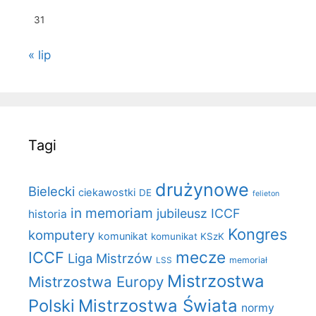
31
« lip
Tagi
drużynowe
Bielecki
ciekawostki
DE
felieton
in memoriam
jubileusz ICCF
historia
Kongres
komputery
komunikat
komunikat KSzK
mecze
ICCF
Liga Mistrzów
LSS
memoriał
Mistrzostwa
Mistrzostwa Europy
Polski
Mistrzostwa Świata
normy