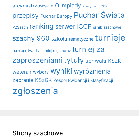
Olimpiady
arcymistrzowskie
Prezydent ICCF
Puchar Świata
przepisy
Puchar Europy
ranking
serwer ICCF
PZSzach
silniki szachowe
turnieje
szachy 960
szkoła
tematyczne
turniej za
turniej otwarty
turniej regionalny
zaproszeniami
tytuły
uchwała KSzK
wyniki
wyróżnienia
weteran
wybory
zebranie KSzGK
Zespół Ewidencji i Klasyfikacji
zgłoszenia
Strony szachowe