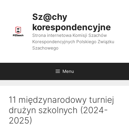
Przejdź
do
Sz@chy
treści
korespondencyjne
Strona internetowa Komisji Szachów
Korespondencyjnych Polskiego Związku
Szachowego
Menu
11 międzynarodowy turniej
drużyn szkolnych (2024-
2025)