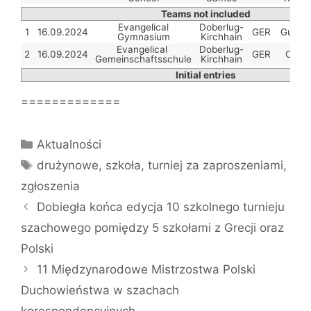
Teams not included
Evangelical
Doberlug-
1
16.09.2024
GER
Gunther
Gymnasium
Kirchhain
Evangelical
Doberlug-
2
16.09.2024
GER
Olaf 
Gemeinschaftsschule
Kirchhain
Initial entries
=============
Kategorie
Aktualności
Tagi
drużynowe
,
szkoła
,
turniej za zaproszeniami
,
zgłoszenia
Dobiegła końca edycja 10 szkolnego turnieju
szachowego pomiędzy 5 szkołami z Grecji oraz
Polski
11 Międzynarodowe Mistrzostwa Polski
Duchowieństwa w szachach
korespondencyjnych