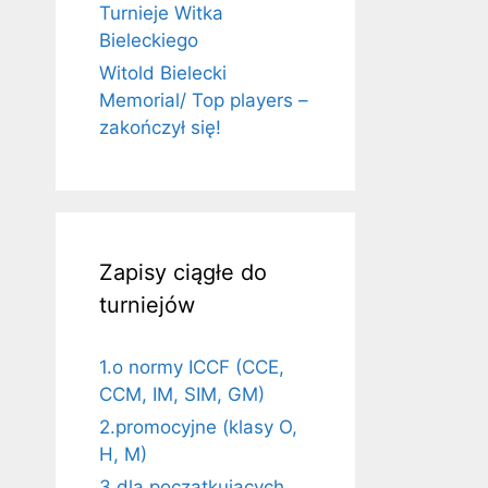
Turnieje Witka
Bieleckiego
Witold Bielecki
Memorial/ Top players –
zakończył się!
Zapisy ciągłe do
turniejów
1.o normy ICCF (CCE,
CCM, IM, SIM, GM)
2.promocyjne (klasy O,
H, M)
3.dla początkujących