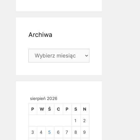
Archiwa
Archiwa
sierpień 2026
P
W
Ś
C
P
S
N
1
2
3
4
5
6
7
8
9