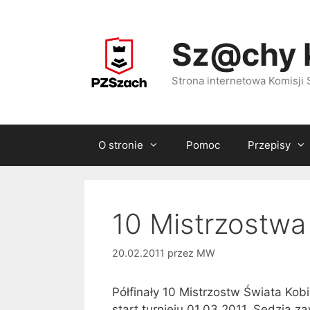
Przejdź
do
Sz@chy 
treści
Strona internetowa Komisj
O stronie
Pomoc
Przepisy
10 Mistrzostwa
20.02.2011
przez
MW
Półfinały 10 Mistrzostw Świata Kobi
start turnieju 01.03.2011. Sędzią 