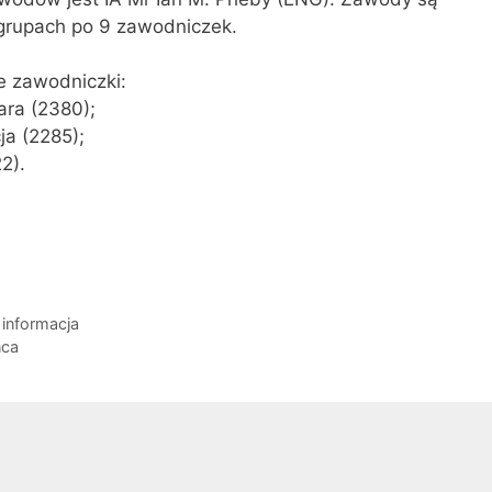
grupach po 9 zawodniczek.
e zawodniczki:
ara (2380);
ja (2285);
2).
informacja
ńca