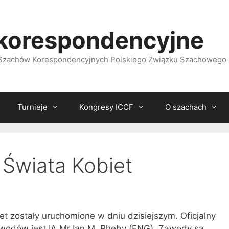
korespondencyjne
i Szachów Korespondencyjnych Polskiego Związku Szachowego
Turnieje
Kongresy ICCF
O szachach
 Świata Kobiet
et zostały uruchomione w dniu dzisiejszym. Oficjalny
zawodów jest IA Mr Ian M. Pheby (ENG). Zawody są