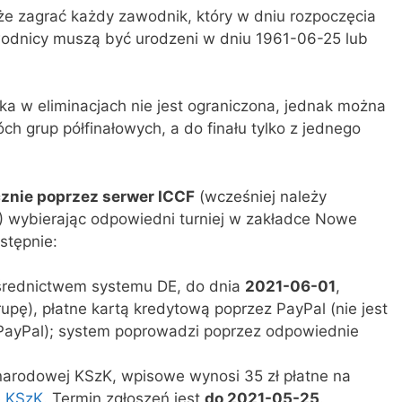
 zagrać każdy zawodnik, który w dniu rozpoczęcia
wodnicy muszą być urodzeni w dniu 1961-06-25 lub
ka w eliminacjach nie jest ograniczona, jednak można
ch grup półfinałowych, a do finału tylko z jednego
cznie poprzez serwer ICCF
(wcześniej należy
) wybierając odpowiedni turniej w zakładce Nowe
astępnie:
średnictwem systemu DE, do dnia
2021-06-01
,
pę), płatne kartą kredytową poprzez PayPal (nie jest
PayPal); system poprowadzi poprzez odpowiednie
narodowej KSzK, wpisowe wynosi 35 zł płatne na
e KSzK
. Termin zgłoszeń jest
do 2021-05-25
.