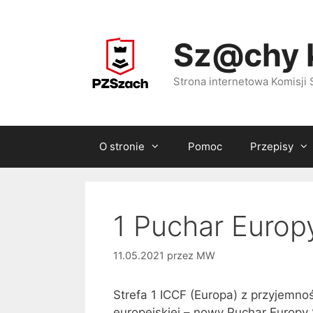
Przejdź
do
Sz@chy 
treści
Strona internetowa Komisj
O stronie
Pomoc
Przepisy
1 Puchar Euro
11.05.2021
przez
MW
Strefa 1 ICCF (Europa) z przyjemno
europejskiej – nowy Puchar Europy 