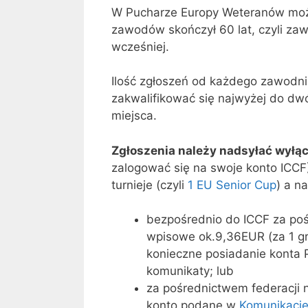
W Pucharze Europy Weteranów może
zawodów skończył 60 lat, czyli za
wcześniej.
Ilość zgłoszeń od każdego zawodni
zakwalifikować się najwyżej do dwó
miejsca.
Zgłoszenia należy nadsyłać wyłą
zalogować się na swoje konto ICCF
turnieje (czyli
1 EU Senior Cup
) a n
bezpośrednio do ICCF za po
wpisowe ok.9,36EUR (za 1 gru
konieczne posiadanie konta 
komunikaty; lub
za pośrednictwem federacji 
konto podane w
Komunikaci