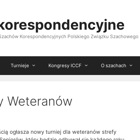
korespondencyjne
i Szachów Korespondencyjnych Polskiego Związku Szachowego
Turnieje
Kongresy ICCF
O szachach
py Weteranów
ścią ogłasza nowy turniej dla weteranów strefy
Seniorów, który będzie odbywał się każdego roku.