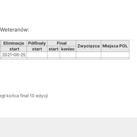
y Weteranów:
Eliminacje
Półfinały
Finał
Zwycięzca
Miejsca POL
start
start
start
koniec
2021-06-25
ł końca finał 10 edycji