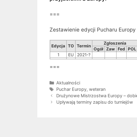
===
Zestawienie edycji Pucharu Europ
Zgłoszenia
Edycja
TO
Termin
Ogół
Zaw
Fed
POL
1
EU
2021-?
===
Kategorie
Aktualności
Tagi
Puchar Europy
,
weteran
Drużynowe Mistrzostwa Europy – dobieg
Upływają terminy zapisu do turniejów