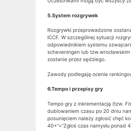
Uczestnikami mogą być wszyscy za
5.System rozgrywek
Rozgrywki przeprowadzone zostan
ICCF. W szczególnej sytuacji roz
odpowiednikiem systemu szwajcars
scheveningen lub tzw.wrocławskim 
zostanie przez sędziego.
Zawody podlegają ocenie rankingo
6.Tempo i przepisy gry
Tempo gry z inkrementacją (tzw. Fis
dublowaniem czasu po 20 dniu nam
posunięciem należy zgłosić chęć ko
40+”=”Zgłoś czas namysłu ponad 40