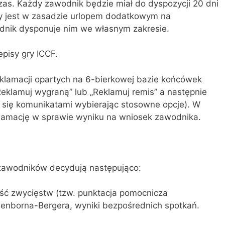
as. Każdy zawodnik będzie miał do dyspozycji 20 dni
ry jest w zasadzie urlopem dodatkowym na
odnik dysponuje nim we własnym zakresie.
episy gry ICCF.
eklamacji opartych na 6-bierkowej bazie końcówek
Reklamuj wygraną” lub „Reklamuj remis” a następnie
 się komunikatami wybierając stosowne opcje). W
reklamację w sprawie wyniku na wniosek zawodnika.
z zawodników decydują następująco:
ść zwycięstw (tzw. punktacja pomocnicza
enborna-Bergera, wyniki bezpośrednich spotkań.