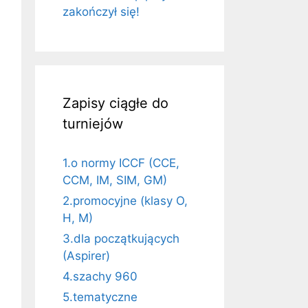
zakończył się!
Zapisy ciągłe do
turniejów
1.o normy ICCF (CCE,
CCM, IM, SIM, GM)
2.promocyjne (klasy O,
H, M)
3.dla początkujących
(Aspirer)
4.szachy 960
5.tematyczne