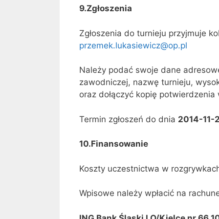
9.Zgłoszenia
Zgłoszenia do turnieju przyjmuje k
przemek.lukasiewicz@op.pl
Należy podać swoje dane adresowe (
zawodniczej, nazwę turnieju, wyso
oraz dołączyć kopię potwierdzenia w
Termin zgłoszeń do dnia
2014-11-2
10.Finansowanie
Koszty uczestnictwa w rozgrywkac
Wpisowe należy wpłacić na rachu
ING Bank Śląski I O/Kielce nr 66