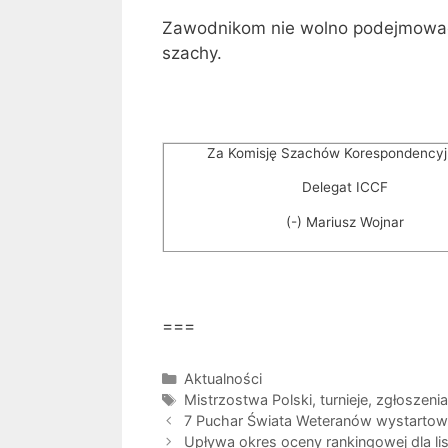
Zawodnikom nie wolno podejmować d
szachy.
Za Komisję Szachów Korespondencyj
Delegat ICCF
(-) Mariusz Wojnar
===
Kategorie
Aktualności
Tagi
Mistrzostwa Polski
,
turnieje
,
zgłoszenia
7 Puchar Świata Weteranów wystartow
Upływa okres oceny rankingowej dla li