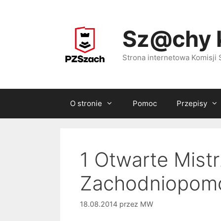
Przejdź
do
Sz@chy 
treści
Strona internetowa Komisj
O stronie
Pomoc
Przepisy
1 Otwarte Mis
Zachodniopomo
18.08.2014
przez
MW