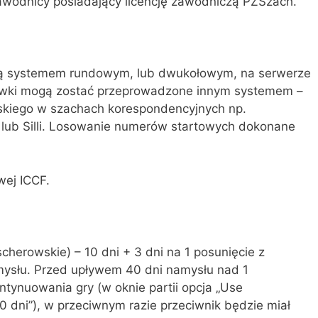
wodnicy posiadający licencję zawodniczą PZSzach.
ą systemem rundowym, lub dwukołowym, na serwerze
grywki mogą zostać przeprowadzone innym systemem –
kiego w szachach korespondencyjnych np.
lub Silli. Losowanie numerów startowych dokonane
wej ICCF.
cherowskie) – 10 dni + 3 dni na 1 posunięcie z
ysłu. Przed upływem 40 dni namysłu nad 1
ntynuowania gry (w oknie partii opcja „Use
 dni”), w przeciwnym razie przeciwnik będzie miał