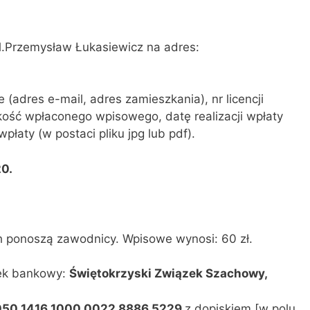
ol.Przemysław Łukasiewicz na adres:
adres e-mail, adres zamieszkania), nr licencji
kość wpłaconego wpisowego, datę realizacji wpłaty
płaty (w postaci pliku jpg lub pdf).
0.
h ponoszą zawodnicy. Wpisowe wynosi: 60 zł.
nek bankowy:
Świętokrzyski Związek Szachowy,
 1050 1416 1000 0022 8886 5229
z dopiskiem [w polu