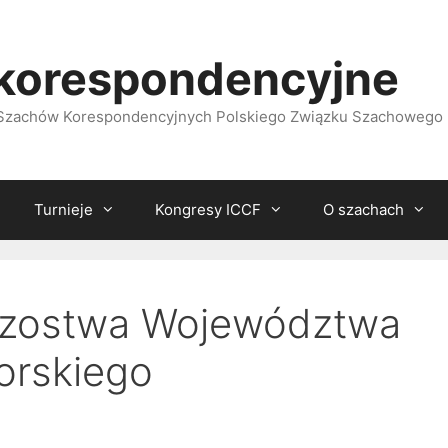
korespondencyjne
i Szachów Korespondencyjnych Polskiego Związku Szachowego
Turnieje
Kongresy ICCF
O szachach
trzostwa Województwa
rskiego