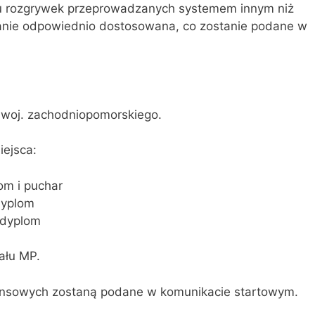
ku rozgrywek przeprowadzanych systemem innym niż
anie odpowiednio dostosowana, co zostanie podane w
a woj. zachodniopomorskiego.
ejsca:
om i puchar
dyplom
 dyplom
ału MP.
nansowych zostaną podane w komunikacie startowym.