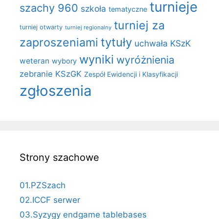
turnieje
szachy 960
szkoła
tematyczne
turniej za
turniej otwarty
turniej regionalny
zaproszeniami
tytuły
uchwała KSzK
wyniki
wyróżnienia
weteran
wybory
zebranie KSzGK
Zespół Ewidencji i Klasyfikacji
zgłoszenia
Strony szachowe
01.PZSzach
02.ICCF serwer
03.Syzygy endgame tablebases