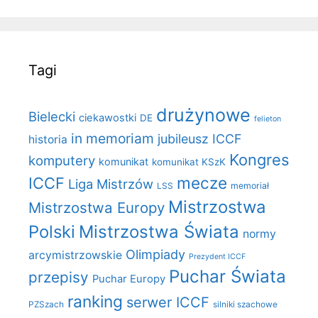
Tagi
drużynowe
Bielecki
ciekawostki
DE
felieton
in memoriam
jubileusz ICCF
historia
Kongres
komputery
komunikat
komunikat KSzK
mecze
ICCF
Liga Mistrzów
LSS
memoriał
Mistrzostwa
Mistrzostwa Europy
Polski
Mistrzostwa Świata
normy
Olimpiady
arcymistrzowskie
Prezydent ICCF
Puchar Świata
przepisy
Puchar Europy
ranking
serwer ICCF
PZSzach
silniki szachowe