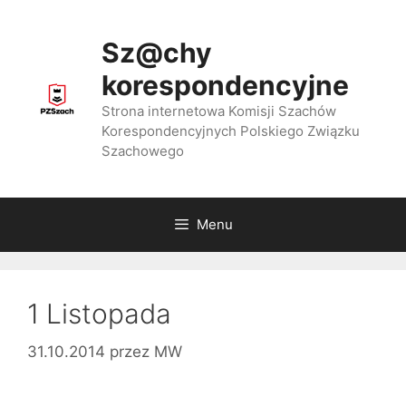
Przejdź
do
Sz@chy
treści
korespondencyjne
Strona internetowa Komisji Szachów
Korespondencyjnych Polskiego Związku
Szachowego
Menu
1 Listopada
31.10.2014
przez
MW