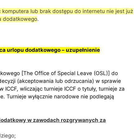
komputera lub brak dostępu do internetu nie jest już
pu dodatkowego
.
ca urlopu dodatkowego – uzupełnienie
kowego [The Office of Special Leave (OSL)] do
cyzji (akceptowania lub odrzucania) w sprawie
ICCF, wliczając turnieje ICCF o tytuły, turnieje za
we. Turnieje wyłącznie narodowe nie podlegają
 dodatkowy w zawodach rozgrywanych za
ziego;