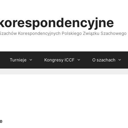
korespondencyjne
i Szachów Korespondencyjnych Polskiego Związku Szachowego
Turnieje
Kongresy ICCF
O szachach
ne