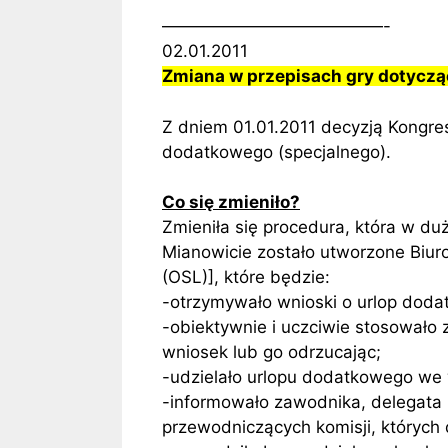
—————————————-
02.01.2011
Zmiana w przepisach gry dotycz
Z dniem 01.01.2011 decyzją Kongres
dodatkowego (specjalnego).
Co się zmieniło?
Zmieniła się procedura, która w du
Mianowicie zostało utworzone Biur
(OSL)], które będzie:
-otrzymywało wnioski o urlop dod
-obiektywnie i uczciwie stosowało
wniosek lub go odrzucając;
-udzielało urlopu dodatkowego we 
-informowało zawodnika, delegata
przewodniczących komisji, których