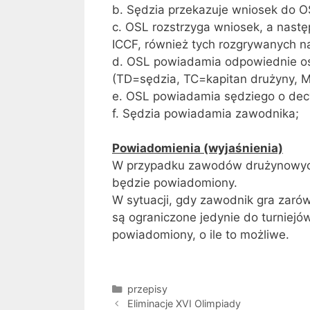
b. Sędzia przekazuje wniosek do O
c. OSL rozstrzyga wniosek, a nastę
ICCF, również tych rozgrywanych 
d. OSL powiadamia odpowiednie os
(TD=sędzia, TC=kapitan drużyny, 
e. OSL powiadamia sędziego o decy
f. Sędzia powiadamia zawodnika;
Powiadomienia (wyjaśnienia)
W przypadku zawodów drużynowych 
będzie powiadomiony.
W sytuacji, gdy zawodnik gra zarów
są ograniczone jedynie do turniejó
powiadomiony, o ile to możliwe.
Kategorie
przepisy
Eliminacje XVI Olimpiady