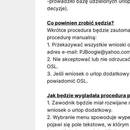
-prowadziło bazę udzielonych urlo
decyzje).
Co powinien zrobić sędzia?
Wkrótce procedura będzie zautoma
procedurę manualną:
1. Przekazywać wszystkie wnioski 
adres e-mail: PJBoogie@yahoo.com
2. Nie akceptować lub nie odrzucać
OSL.
3. Jeśli wniosek o urlop dodatkowy
powiadomić OSL.
Jak będzie wyglądała procedura 
1. Zawodnik będzie miał rozwijane 
wniosek o urlop dodatkowy.
2. Wybranie menu spowoduje wypeł
pojawi się pole tekstowe, w który