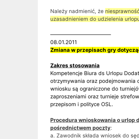
Należy nadmienić, że
niesprawność 
uzasadnieniem do udzielenia urlo
———————————–
08.01.2011
Zmiana w przepisach gry dotyczą
Zakres stosowania
Kompetencje Biura ds Urlopu Dodat
otrzymywania oraz podejmowania de
wniosku są ograniczone do turniejów 
zaproszeniami oraz turnieje strefo
przepisom i polityce OSL.
Procedura wnioskowania o urlop
pośrednictwem poczty
:
a. Zawodnik składa wniosek do sęd