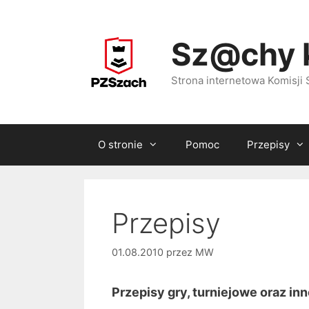
Przejdź
do
Sz@chy 
treści
Strona internetowa Komisj
O stronie
Pomoc
Przepisy
Przepisy
01.08.2010
przez
MW
Przepisy gry, turniejowe oraz in