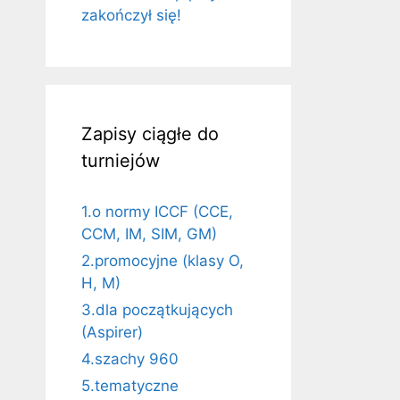
zakończył się!
Zapisy ciągłe do
turniejów
1.o normy ICCF (CCE,
CCM, IM, SIM, GM)
2.promocyjne (klasy O,
H, M)
3.dla początkujących
(Aspirer)
4.szachy 960
5.tematyczne