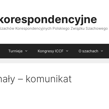
korespondencyjne
i Szachów Korespondencyjnych Polskiego Związku Szachowego
Turnieje
Kongresy ICCF
O szachach
nały – komunikat