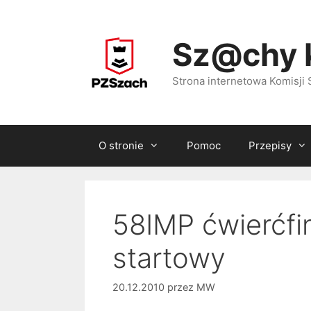
Przejdź
do
Sz@chy 
treści
Strona internetowa Komisj
O stronie
Pomoc
Przepisy
58IMP ćwierćfi
startowy
20.12.2010
przez
MW