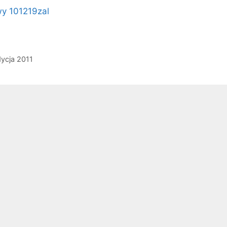
y 101219zal
dycja 2011