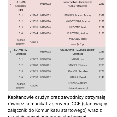
EXTRANS
Towarzystwo Gimnastyczne
5
09100032
2238
Sędziszów
*Sokół* Ropczyce
Młp
Sz1
421243
09200679
BRONIEK, Mariusz Maciej
2352
Sz2
421390
09200680
KOŁODZIEJSKI, Marcin
2238
Sz3
421151
09200368
MROCZEK, Jacek
2237
Sz4
420364
09200678
KUROWSKI, Andrzej
2123
MROCZEK, Jacek
Kapitan
421151
drużyny:
mrox@o2.pl
ROTMISTRZ
UKS ROTMISTRZ „Twoja Szkoła”
6
02100012
2233
Grudziądz
Grudziądz
Sz1
421422
02200310
NOGAL, Jan
2338
Sz2
421200
02200701
SANNER, Zdzisław
2215
Sz3
421421
02200308
KRAIŃSKI, Jarosław
2229
Sz4
421333
02200222
KUKUŁA, Paweł
2149
SANNER, Zdzisław
Kapitan
421200
drużyny:
zdzisan@to.onet.pl
Kapitanowie drużyn oraz zawodnicy otrzymają
również komunikat z serwera ICCF (stanowiący
załącznik do Komunikatu startowego) wraz z
przydzielonymi numerami startowymi.