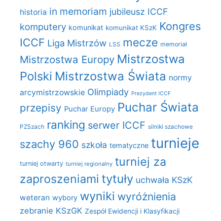
in memoriam
jubileusz ICCF
historia
Kongres
komputery
komunikat
komunikat KSzK
mecze
ICCF
Liga Mistrzów
LSS
memoriał
Mistrzostwa
Mistrzostwa Europy
Polski
Mistrzostwa Świata
normy
Olimpiady
arcymistrzowskie
Prezydent ICCF
Puchar Świata
przepisy
Puchar Europy
ranking
serwer ICCF
PZSzach
silniki szachowe
turnieje
szachy 960
szkoła
tematyczne
turniej za
turniej otwarty
turniej regionalny
zaproszeniami
tytuły
uchwała KSzK
wyniki
wyróżnienia
weteran
wybory
zebranie KSzGK
Zespół Ewidencji i Klasyfikacji