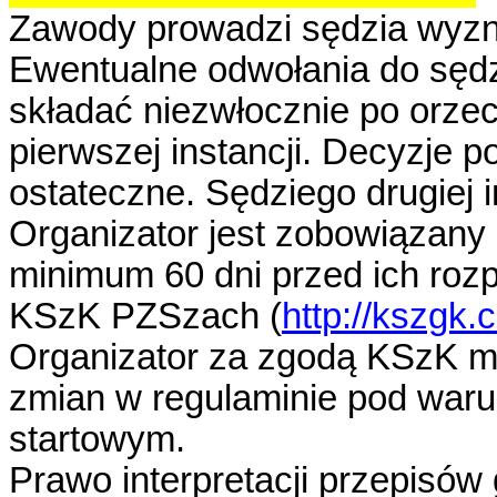
Zawody prowadzi sędzia wyz
Ewentualne odwołania do sędzi
składać niezwłocznie po orze
pierwszej instancji. Decyzje po
ostateczne. Sędziego drugiej 
Organizator jest zobowiązan
minimum 60 dni przed ich rozp
KSzK PZSzach (
http://kszgk.
Organizator za zgodą KSzK ma
zmian w regulaminie pod waru
startowym.
Prawo interpretacji przepisów