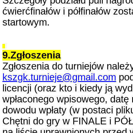
Szczegóły podziału puli nagr
ćwierćfinałów i półfinałów zo
startowym.
9.Zgłoszenia
Zgłoszenia do turniejów należ
kszgk.turnieje@gmail.com
pod
licencji (oraz kto i kiedy ją w
wpłaconego wpisowego, datę re
dowodu wpłaty (w postaci pliku
Chętni do gry w FINALE i PÓŁ
na liście uprawnionych przed