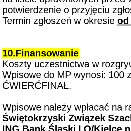
potwierdzenie o przyjęciu zgło
Termin
zgłoszeń w okresie
od
10.Finansowanie
Koszty uczestnictwa w rozgr
Wpisowe do MP wynosi: 100 zł
ĆWIERĆFINAŁ.
Wpisowe
należy wpłacać na 
Świętokrzyski Związek Sza
ING Bank Śląski I O/Kielce 