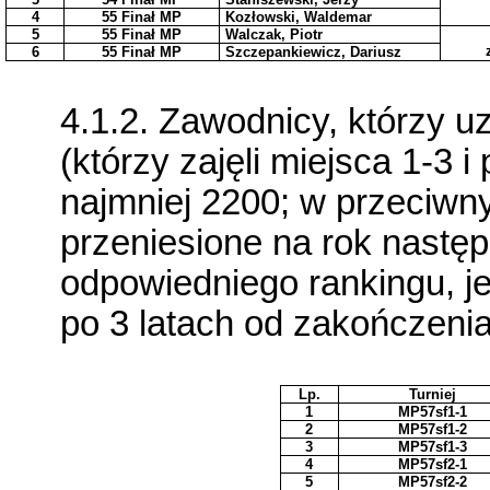
4
55 Finał MP
Kozłowski, Waldemar
5
55 Finał MP
Walczak, Piotr
6
55 Finał MP
Szczepankiewicz, Dariusz
4.1.2. Zawodnicy, którzy u
(którzy zajęli miejsca 1-3 
najmniej 2200; w przeciwn
przeniesione na rok następ
odpowiedniego rankingu, 
po 3 latach od zakończenia 
Lp.
Turniej
1
MP57sf1-1
2
MP57sf1-2
3
MP57sf1-3
4
MP57sf2-1
5
MP57sf2-2