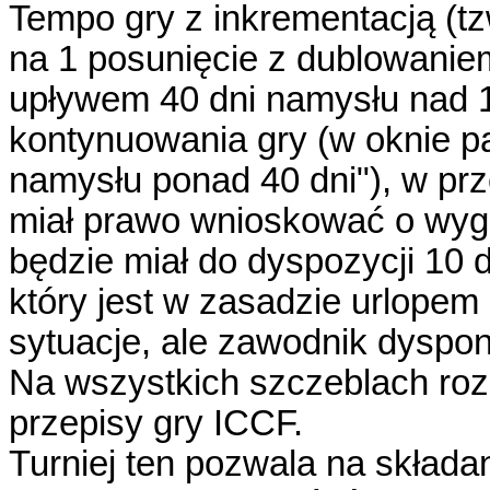
Tempo gry z inkrementacją (tzw
na 1 posunięcie z dublowanie
upływem 40 dni namysłu nad 1
kontynuowania gry (w oknie pa
namysłu ponad 40 dni"), w pr
miał prawo wnioskować o wyg
będzie miał do dyspozycji 10 
który jest w zasadzie urlope
sytuacje, ale zawodnik dyspo
Na wszystkich szczeblach roz
przepisy gry ICCF.
Turniej ten pozwala na składan