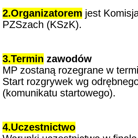
2.Organizatorem
jest Komis
PZSzach (KSzK).
3.Termin
zawodów
MP zostaną rozegrane w termin
Start rozgrywek wg odrębneg
(komunikatu startowego).
4.Uczestnictwo