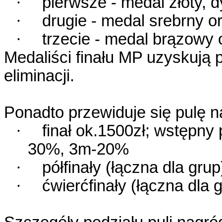
·
pierwsze - medal złoty, 
·
drugie - medal srebrny o
·
trzecie - medal brązowy 
Medaliści finału MP uzyskują p
eliminacji.
Ponadto przewiduje się pulę 
·
finał ok.1500zł; wstępny
30%, 3m-20%
·
półfinały (łączna dla gru
·
ćwierćfinały (łączna dla 