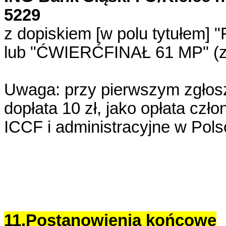
5229
z dopiskiem [w polu tytułem]
lub "ĆWIERĆFINAŁ 61 MP"
(z
Uwaga:
przy pierwszym zgłos
dopłata 10 zł
, jako opłata cz
ICCF i administracyjne w Pols
11.Postanowienia końcowe