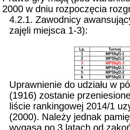
2000 w dniu rozpoczęcia rozg
4.2.1. Zawodnicy awansujący
zajęli miejsca 1-3):
Lp.
Turniej
1
MP59qf1-1
2
MP59qf1-2
3
MP59qf1-3
4
MP59qf2-1
5
MP59qf2-2
6
MP59qf2-3
Uprawnienie do udziału w pó
(1916) zostanie przeniesione
liście rankingowej 2014/1 
(2000). Należy jednak pami
wygasa po 3 latach od zakoń