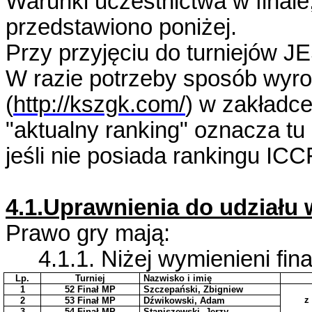
Warunki uczestnictwa w finale,
przedstawiono poniżej.
Przy przyjęciu do turniejów 
W razie potrzeby sposób wyrob
(
http://kszgk.com/
) w zakładce
"aktualny ranking" oznacza t
jeśli nie posiada rankingu IC
4.1.Uprawnienia do udziału 
Prawo gry mają:
4.1.1. Niżej wymienieni fina
Lp.
Turniej
Nazwisko i imię
1
52 Finał MP
Szczepański, Zbigniew
z
2
53 Finał MP
Dźwikowski, Adam
3
54 Finał MP
Staniszewski, Jerzy