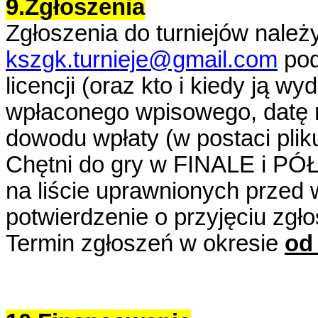
9.Zgłoszenia
Zgłoszenia do turniejów należ
kszgk.turnieje@gmail.com
pod
licencji (oraz kto i kiedy ją w
wpłaconego wpisowego, datę re
dowodu wpłaty (w postaci pliku
Chętni do gry w FINALE i PÓŁ
na liście uprawnionych przed
potwierdzenie o przyjęciu zgło
Termin
zgłoszeń w okresie
od