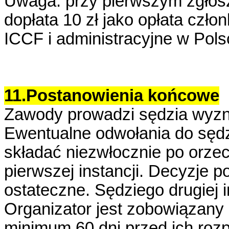
Uwaga:
przy pierwszym zgłos
dopłata 10 zł
jako opłata czło
ICCF i administracyjne w Pols
11.Postanowienia końcowe
Zawody prowadzi sędzia wyz
Ewentualne odwołania do sędzi
składać niezwłocznie po orze
pierwszej instancji. Decyzje po
ostateczne. Sędziego drugiej
Organizator jest zobowiązan
minimum 60 dni przed ich rozp