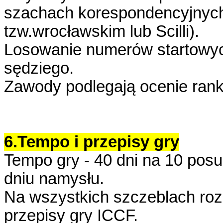
szachach korespondencyjnych
tzw.wrocławskim lub Scilli).
Losowanie numerów startowyc
sędziego.
Zawody podlegają ocenie rank
6.Tempo i przepisy gry
Tempo gry - 40 dni na 10 pos
dniu namysłu.
Na wszystkich szczeblach roz
przepisy gry ICCF.