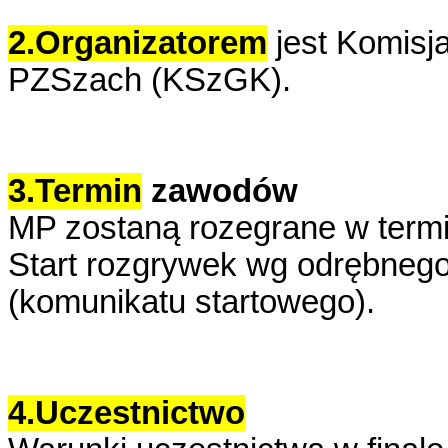
2.Organizatorem
jest Komisj
PZSzach (KSzGK).
3.Termin
zawodów
MP zostaną rozegrane w termin
Start rozgrywek wg odrębneg
(komunikatu startowego).
4.Uczestnictwo