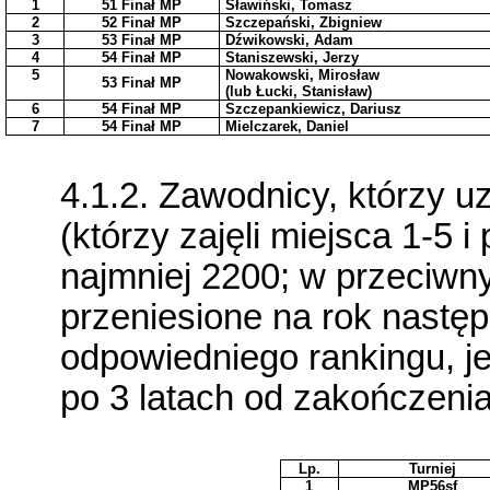
1
51 Finał MP
Sławiński, Tomasz
2
52 Finał MP
Szczepański, Zbigniew
3
53 Finał MP
Dźwikowski, Adam
4
54 Finał MP
Staniszewski, Jerzy
5
Nowakowski, Mirosław
53 Finał MP
(lub Łucki, Stanisław)
6
54 Finał MP
Szczepankiewicz, Dariusz
7
54 Finał MP
Mielczarek, Daniel
4.1.2. Zawodnicy, którzy u
(którzy zajęli miejsca 1-5 
najmniej 2200; w przeciwn
przeniesione na rok następ
odpowiedniego rankingu, 
po 3 latach od zakończenia 
Lp.
Turniej
1
MP56sf