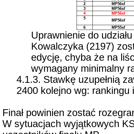
2
MP56sf
3
MP56sf
4
MP56sf
5
MP56sf
6
MP55sf
Uprawnienie do udziału
Kowalczyka (2197) zost
edycję, chyba że na liś
wymagany minimalny ra
4.1.3. Stawkę uzupełnią za
2400 kolejno wg: rankingu i
Finał powinien zostać rozegr
W sytuacjach wyjątkowych K