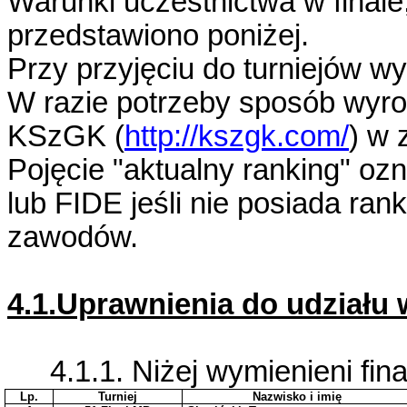
Warunki uczestnictwa w finale,
przedstawiono poniżej.
Przy przyjęciu do turniejów w
W razie potrzeby sposób wyrob
KSzGK (
http://kszgk.com/
) w 
Pojęcie "aktualny ranking" oz
lub FIDE jeśli nie posiada ran
zawodów.
4.1.Uprawnienia do udziału 
4.1.1. Niżej wymienieni fina
Lp.
Turniej
Nazwisko i imię