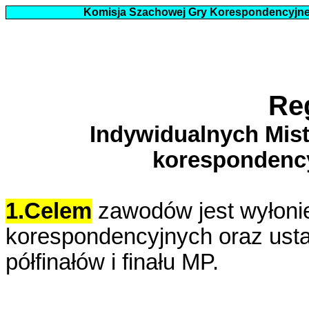
Komisja Szachowej Gry Korespondencyjn
Re
Indywidualnych Mis
korespondency
1.Celem
zawodów jest wyłonie
korespondencyjnych oraz ust
półfinałów i finału MP.