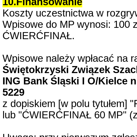
10.Finansowanie
Koszty uczestnictwa w rozgr
Wpisowe do MP wynosi: 100 zł
ĆWIERĆFINAŁ.
Wpisowe
należy wpłacać na 
Świętokrzyski Związek Sza
ING Bank Śląski I O/Kielce 
5229
z dopiskiem [w polu tytułem]
lub "ĆWIERĆFINAŁ 60 MP"
(z