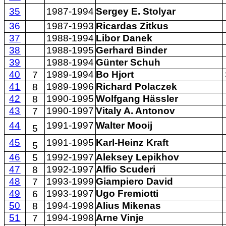
35
1987-1994
Sergey E. Stolyar
36
1987-1993
Ricardas Zitkus
37
1988-1994
Libor Danek
38
1988-1995
Gerhard Binder
39
1988-1994
Günter Schuh
40
1989-1994
Bo Hjort
7
41
1989-1996
Richard Polaczek
8
42
1990-1995
Wolfgang Hässler
8
43
1990-1997
Vitaly A. Antonov
7
44
1991-1997
Walter Mooij
5
45
1991-1995
Karl-Heinz Kraft
5
46
1992-1997
Aleksey Lepikhov
5
47
1992-1997
Alfio Scuderi
8
48
1993-1999
Giampiero David
7
49
1993-1997
Ugo Fremiotti
6
50
1994-1998
Alius Mikenas
8
51
1994-1998
Arne Vinje
7