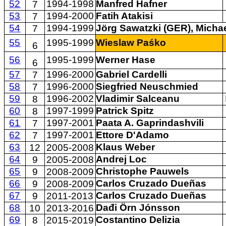
52
1994-1998
Manfred Hafner
7
53
1994-2000
Fatih Atakisi
7
54
1994-1999
Jörg Sawatzki (GER), Michae
7
55
1995-1999
Wieslaw Paśko
6
56
1995-1999
Werner Hase
6
57
1996-2000
Gabriel Cardelli
7
58
1996-2000
Siegfried Neuschmied
7
59
1996-2002
Vladimir Salceanu
8
60
1997-1999
Patrick Spitz
8
61
1997-2001
Paata A. Gaprindashvili
7
62
1997-2001
Ettore D'Adamo
7
63
Klaus Weber
12
2005-2008
64
Andrej Loc
9
2005-2008
65
Christophe Pauwels
9
2008-2009
66
Carlos Cruzado Dueñas
9
2008-2009
67
Carlos Cruzado Dueñas
9
2011-2013
68
Dađi Örn Jónsson
10
2013-2016
69
Costantino Delizia
8
2015-2019