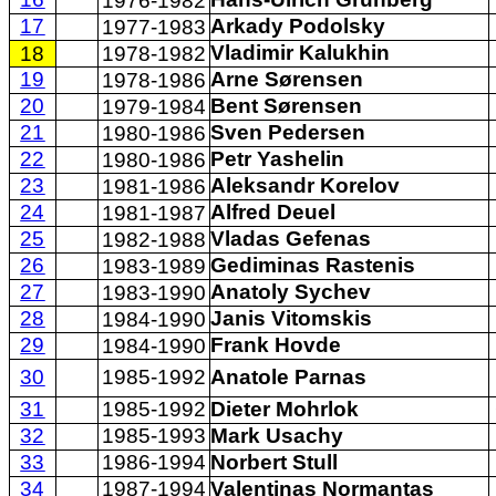
1976-1982
17
Arkady Podolsky
1977-1983
Vladimir Kalukhin
18
1978-1982
19
Arne Sørensen
1978-1986
20
Bent Sørensen
1979-1984
21
Sven Pedersen
1980-1986
22
Petr Yashelin
1980-1986
23
Aleksandr Korelov
1981-1986
24
Alfred Deuel
1981-1987
25
Vladas Gefenas
1982-1988
26
Gediminas Rastenis
1983-1989
27
Anatoly Sychev
1983-1990
28
Janis Vitomskis
1984-1990
29
Frank Hovde
1984-1990
30
1985-1992
Anatole Parnas
31
1985-1992
Dieter Mohrlok
32
1985-1993
Mark Usachy
33
1986-1994
Norbert Stull
34
1987-1994
Valentinas Normantas