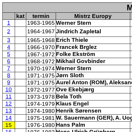
M
kat
termin
Mistrz Europy
1
1963-1965
Werner Stern
2
1964-1967
Jindrich Zapletal
3
Erich Thiele
1965-1968
4
Francek Brglez
1966-1970
5
Folke Ekström
1967-1972
6
Mikhail Govbinder
1968-1972
7
Werner Stern
1970-1974
8
Jørn Sloth
1971-1975
9
Aurel Anton (ROM), Aleksan
1971-1975
10
Ove Ekebjærg
1972-1977
11
Bela Toth
1973-1978
12
Klaus Engel
1974-1979
13
Henrik Sørensen
1974-1980
14
W. Sauermann (GER), A. Uo
1975-1981
Hans Palm
15
1976-1980
16
Hans-Ulrich Grünberg