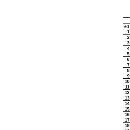
ed
1
2
3
4
5
6
7
8
9
10
11
12
13
14
15
16
17
18