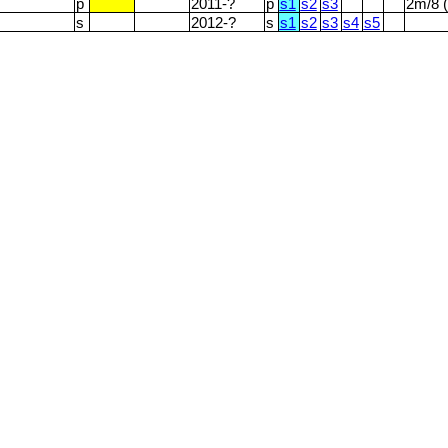
p
2011-?
p
s1
s2
s3
2m/8 
s
2012-?
s
s1
s2
s3
s4
s5