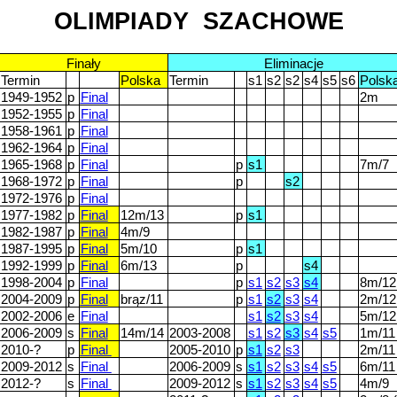
OLIMPIADY SZACHOWE
Finały
Eliminacje
Termin
Polska
Termin
s1
s2
s2
s4
s5
s6
Polsk
1949-1952
p
Final
2m
1952-1955
p
Final
1958-1961
p
Final
1962-1964
p
Final
1965-1968
p
Final
p
s1
7m/7
1968-1972
p
Final
p
s2
1972-1976
p
Final
1977-1982
p
Final
12m/13
p
s1
1982-1987
p
Final
4m/9
1987-1995
p
Final
5m/10
p
s1
1992-1999
p
Final
6m/13
p
s4
1998-2004
p
Final
p
s1
s2
s3
s4
8m/12
2004-2009
p
Final
brąz/11
p
s1
s2
s3
s4
2m/12
2002-2006
e
Final
s1
s2
s3
s4
5m/12
2006-2009
s
Final
14m/14
2003-2008
s1
s2
s3
s4
s5
1m/11
2010-?
p
Final
2005-2010
p
s1
s2
s3
2m/11
2009-2012
s
Final
2006-2009
s
s1
s2
s3
s4
s5
6m/11
2012-?
s
Final
2009-2012
s
s1
s2
s3
s4
s5
4m/9